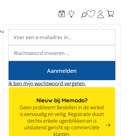
Je hebt 0 items op je
ructie
Toebehoren
Expertkennis
Academy & webinars
Expertkennis
Tools
Aanmelden
Ik ben mijn wachtwoord vergeten.
Nieuw bij Memodo?
Geen probleem! Bestellen in de winkel
is eenvoudig en veilig. Registratie duurt
slechts enkele ogenblikken en is
uitsluitend gericht op commerciële
klanten.