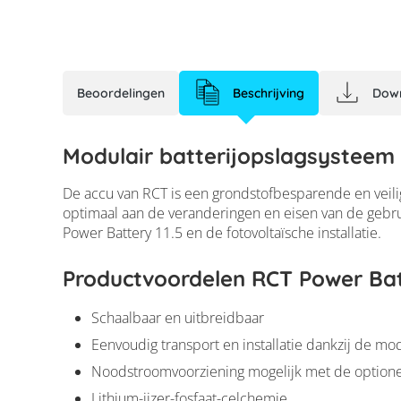
Beoordelingen
Beschrijving
Dow
Modulair batterijopslagsysteem
De accu van RCT is een grondstofbesparende en veilig
optimaal aan de veranderingen en eisen van de gebru
Power Battery 11.5 en de fotovoltaïsche installatie.
Productvoordelen RCT Power Ba
Schaalbaar en uitbreidbaar
Eenvoudig transport en installatie dankzij de 
Noodstroomvoorziening mogelijk met de option
Lithium-ijzer-fosfaat-celchemie