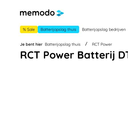
 naar de hoofdnavigatie
Ga naar navigatie B2B-platform
% Sale
Batterijopslag thuis
Batterijopslag bedrijven
Je bent hier
Batterijopslag thuis
RCT Power
RCT Power Batterij D