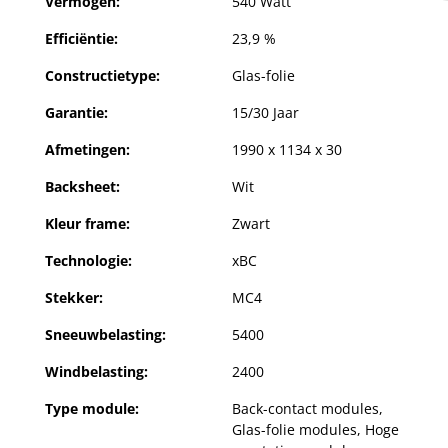
Vermogen:
540 Watt
Efficiëntie:
23,9 %
Constructietype:
Glas-folie
Garantie:
15/30 Jaar
Afmetingen:
1990 x 1134 x 30
Backsheet:
Wit
Kleur frame:
Zwart
Technologie:
xBC
Stekker:
MC4
Sneeuwbelasting:
5400
Windbelasting:
2400
Type module:
Back-contact modules
,
Glas-folie modules
, Hoge