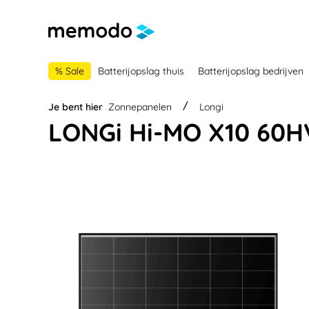
 naar de hoofdnavigatie
Ga naar navigatie B2B-platform
% Sale
Batterijopslag thuis
Batterijopslag bedrijven
Je bent hier
Zonnepanelen
Longi
LONGi Hi-MO X10 60