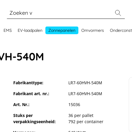
EMS
EV-laadpalen
Zonnepanelen
Omvormers
Onderconst
HVH-540M
Fabrikanttype:
LR7-60HVH-540M
Fabrikant art. nr.:
LR7-60HVH-540M
Art. Nr.:
15036
Stuks per
36 per pallet
verpakkingseenheid:
792 per container