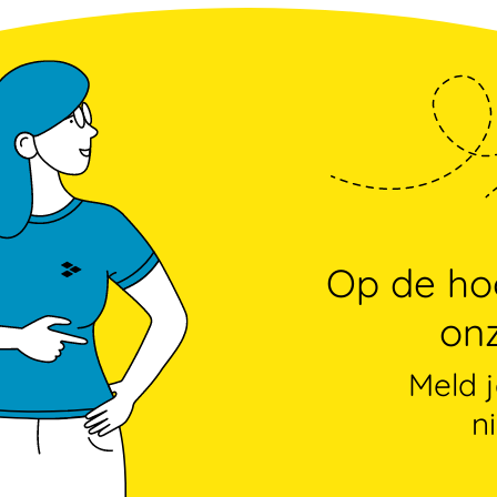
Op de hoo
onz
Meld 
n