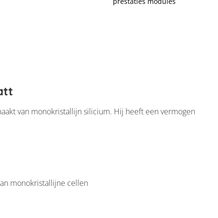
prestaties modules
0 60HVH-540M
att
akt van monokristallijn silicium. Hij heeft een vermogen
van monokristallijne cellen