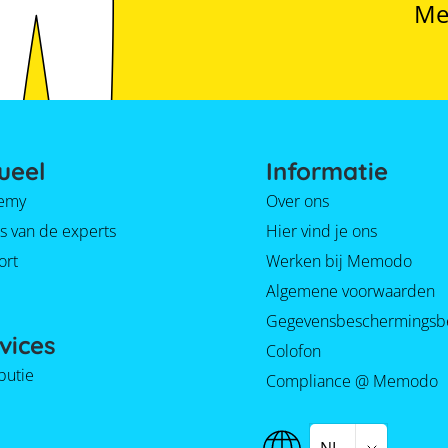
Me
ueel
Informatie
emy
Over ons
s van de experts
Hier vind je ons
ort
Werken bij Memodo
Algemene voorwaarden
Gegevensbeschermingsb
vices
Colofon
ibutie
Compliance @ Memodo