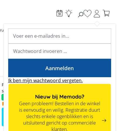
Je hebt 0 items op je
ructie
Toebehoren
Expertkennis
Academy & webinars
Expertkennis
Tools
Aanmelden
Ik ben mijn wachtwoord vergeten.
Prijzen zijn alleen zichtbaar voor zakelijke klanten na
succesvolle registratie.
Nieuw bij Memodo?
Nieuw
Geen probleem! Bestellen in de winkel
10.12.2026
is eenvoudig en veilig. Registratie duurt
Meld je aan voor het zien van
slechts enkele ogenblikken en is
prijzen
uitsluitend gericht op commerciële
klanten.