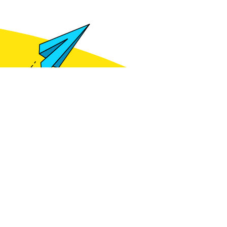
Meld je aan voor het zien van prijzen
gte blijven van
e kennis?
je aan voor de
ieuwsbrief