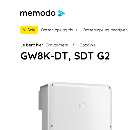
 naar de hoofdnavigatie
Ga naar navigatie B2B-platform
% Sale
Batterijopslag thuis
Batterijopslag bedrijven
Je bent hier
Omvormers
GoodWe
GW8K-DT, SDT G2