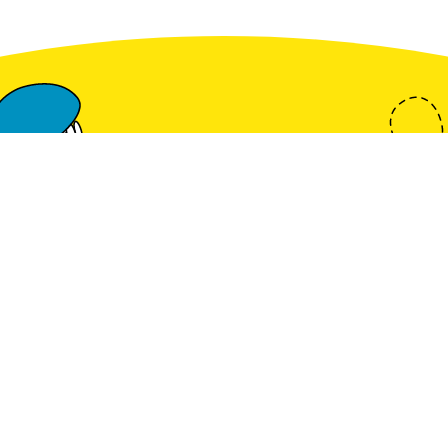
Op de hoo
onz
Meld 
n