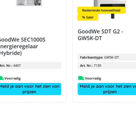
Resterende hoeveelheid
% Sale!
GoodWe SDT G2 -
GW5K-DT
GoodWe SEC1000S
nergieregelaar
Hybride)
Fabrikanttype:
GW5K-DT
Art. Nr.:
4407
Art. Nr.:
7139
Voorradig
Voorradig
Meld je aan voor het zien van
Meld je aan voor het zien v
prijzen
prijzen