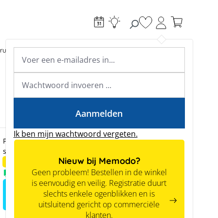
Je hebt 0 items op je
ructie
Toebehoren
Expertkennis
Academy & webinars
Expertkennis
Tools
Aanmelden
Ik ben mijn wachtwoord vergeten.
Prijzen zijn alleen zichtbaar voor zakelijke klanten na
succesvolle registratie.
Nieuw bij Memodo?
% Sale!
Resterende hoeveelheid
Geen probleem! Bestellen in de winkel
Voorradig
is eenvoudig en veilig. Registratie duurt
Meld je aan voor het zien van
slechts enkele ogenblikken en is
prijzen
uitsluitend gericht op commerciële
klanten.