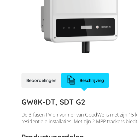
Beoordelingen
Beschrijving
GW8K-DT, SDT G
GW8K-DT, SDT G2
De 3-fasen PV omvormer van GoodWe is met zijn 15 k
residentiele installaties. Met zijn 2 MPP trackers bi
Productvoordelen