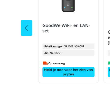
eveelheid
T G2 -
GoodWe WiFi- en LAN-
set
e
(
GW5K-DT
Fabrikanttype:
GA10081-69-00P
Art. Nr.:
8253
Op aanvraag
voor het zien van
Meld je aan voor het zien van
rijzen
prijzen