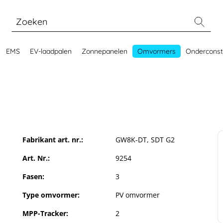
EMS
EV-laadpalen
Zonnepanelen
Omvormers
Onderconst
Fabrikant art. nr.:
GW8K-DT, SDT G2
Art. Nr.:
9254
Fasen:
3
Type omvormer:
PV omvormer
MPP-Tracker:
2