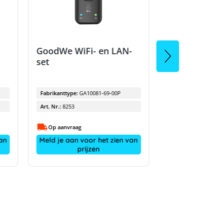
GoodWe WiFi- en LAN-
set
GoodWe SEC
energieregel
(Hybride)
Fabrikanttype:
GA10081-69-00P
Art. Nr.:
8253
Art. Nr.:
4407
Op aanvraag
Voorradig
an
Meld je aan voor het zien van
Meld je aan vo
prijzen
pri