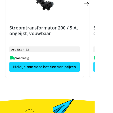
Stroomtransformator 200 / 5 A,
Stroomtr
ongeijkt, vouwbaar
ongeijkt
Art. Nr.:
4122
Art. Nr.:
Voorradig
Meld je aan voor het zien van prijzen