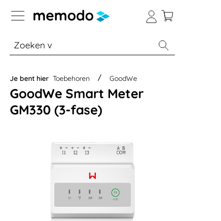
a naar navigatie B2B-platform
% Sale
Batterijopslag thuis
Batterijopsla
Je bent hier
Toebehoren
GoodWe
GoodWe Smart Meter
GM330 (3-fase)