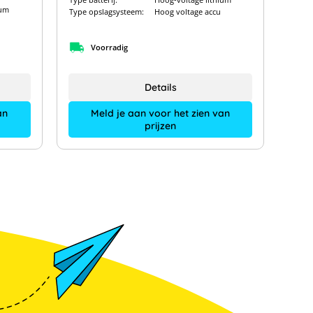
ium
Type opslagsysteem:
Hoog voltage accu
Voorradig
Details
Meld je aan voor het zien van
an
prijzen