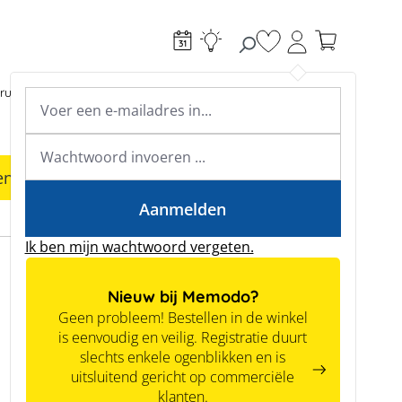
Je hebt 0 items op je
ructie
Toebehoren
Expertkennis
Academy & webinars
Expertkennis
en
Tools
Aanmelden
Ik ben mijn wachtwoord vergeten.
Nieuw bij Memodo?
Geen probleem! Bestellen in de winkel
is eenvoudig en veilig. Registratie duurt
slechts enkele ogenblikken en is
uitsluitend gericht op commerciële
klanten.