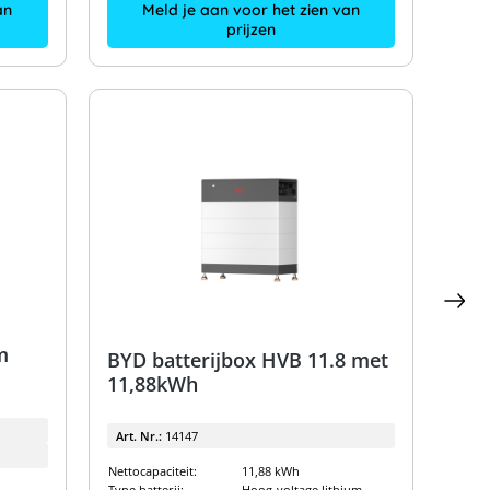
an
Meld je aan voor het zien van
prijzen
m
BYD batterijbox HVB 11.8 met
11,88kWh
Art. Nr.:
14147
Nettocapaciteit:
11,88 kWh
Type batterij:
Hoog-voltage lithium