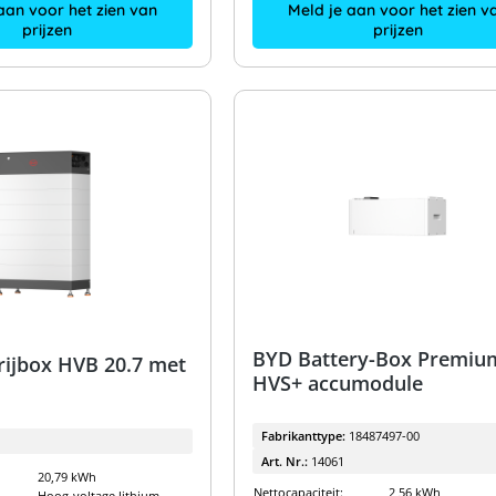
aan voor het zien van
Meld je aan voor het zien v
prijzen
prijzen
BYD Battery-Box Premiu
rijbox HVB 20.7 met
HVS+ accumodule
Fabrikanttype:
18487497-00
Art. Nr.:
14061
20,79 kWh
Nettocapaciteit:
2,56 kWh
Hoog-voltage lithium