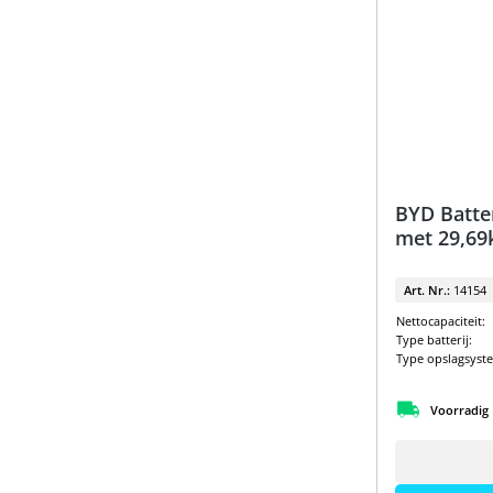
Sungrow Pakketten
BYD Batte
met 29,6
Art. Nr.:
14154
Nettocapaciteit:
Type batterij:
Type opslagsyst
Voorradig