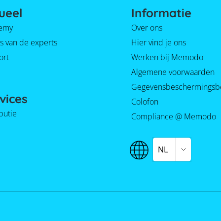
ueel
Informatie
emy
Over ons
s van de experts
Hier vind je ons
ort
Werken bij Memodo
Algemene voorwaarden
Gegevensbeschermingsb
vices
Colofon
ibutie
Compliance @ Memodo
NL