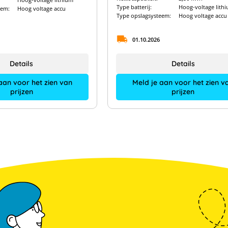
Type batterij:
Hoog-voltage lith
eem:
Hoog voltage accu
Type opslagsysteem:
Hoog voltage accu
01.10.2026
Details
Details
aan voor het zien van
Meld je aan voor het zien v
prijzen
prijzen