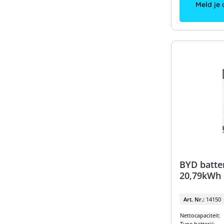
Meld je 
BYD batte
20,79kWh
Art. Nr.:
14150
Nettocapaciteit:
Type batterij: