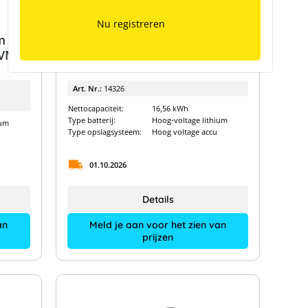
Nu registreren
m
BYD accubox HVM+ 16,6
HVM+
Art. Nr.:
14326
Nettocapaciteit:
16,56 kWh
Type batterij:
Hoog-voltage lithium
ium
Type opslagsysteem:
Hoog voltage accu
01.10.2026
Details
Meld je aan voor het zien van
an
prijzen