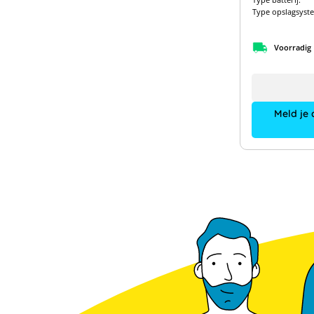
Type opslagsyst
Voorradig
Meld je 