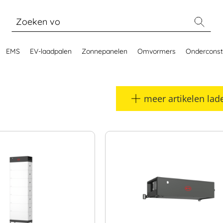
EMS
EV-laadpalen
Zonnepanelen
Omvormers
Onderconst
meer artikelen lad