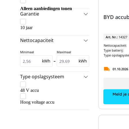
GoodWe
BYD & SolarEdge
Alleen aanbiedingen tonen
Garantie
BYD accu
Kostal
BYD & Solis
LG Energy Solution
10 jaar
Dyness & GoodWe
Pylontech
Art. Nr.:
14327
Dyness & Kostal
Nettocapaciteit
Nettocapaciteit:
RCT Power
Dyness & Solis
Type batterij:
Minimaal
Maximaal
Type opslagsyst
SMA
Fox ESS Pakketten
kWh
–
kWh
SolarEdge
Fronius Pakketten
01.10.2026
Sungrow
Type opslagsysteem
GoodWe Pakketten
LG Energy Solution & Kostal
48 V accu
Meld je 
RCT Power Pakketten
Hoog voltage accu
SMA Pakketten
SolarEdge Pakketten
Sungrow & BYD