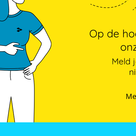
Op de hoo
onz
Meld 
n
Me