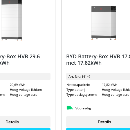
ry-Box HVB 29.6
BYD Battery-Box HVB 17.
9kWh
met 17,82kWh
Art. Nr.:
14149
29,69 kWh
Nettocapaciteit:
17,82 kWh
Hoog-voltage lithium
Type batterij:
Hoog-voltage lith
eem:
Hoog voltage accu
Type opslagsysteem:
Hoog voltage accu
Voorradig
Details
Details