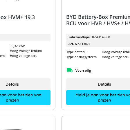
BYD Battery-Box Premiu
box HVM+ 19,3
BCU voor HVB / HVS+ / 
Fabrikanttype:
16541149-00
Art. Nr.:
13827
19,32 kWh
Hoog-voltage lithium
Type batterij:
Hoog-voltage lith
eem:
Hoog voltage accu
Type opslagsysteem:
Hoog voltage accu
Voorradig
Details
Details
aan voor het zien van
Meld je aan voor het zien v
prijzen
prijzen