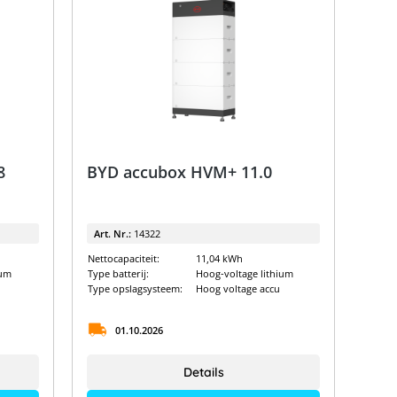
8
BYD accubox HVM+ 11.0
Art. Nr.:
14322
Nettocapaciteit:
11,04 kWh
ium
Type batterij:
Hoog-voltage lithium
Type opslagsysteem:
Hoog voltage accu
01.10.2026
Details