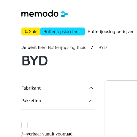
 naar de hoofdnavigatie
Ga naar navigatie B2B-platform
% Sale
Batterijopslag thuis
Batterijopslag bedrijven
Je bent hier
Batterijopslag thuis
BYD
BYD
Fabrikant
Pakketten
BYD
Dyness
BYD & Fronius
Fox ESS
BYD & GoodWe
Leverbaar vanuit voorraad
Fronius
BYD & SMA