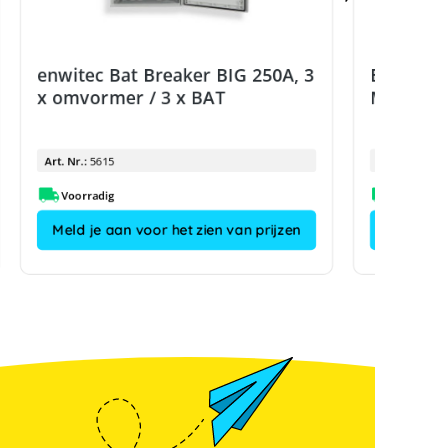
enwitec Bat Breaker BIG 250A, 3
Batkabel 
x omvormer / 3 x BAT
M10
Art. Nr.:
5615
Art. Nr.:
Voorradig
Meld je aan voor het zien van prijzen