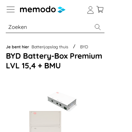
a naar navigatie B2B-platform
% Sale
Batterijopslag thuis
Batterijopsla
Je bent hier
Batterijopslag thuis
BYD
BYD Battery-Box Premium
LVL 15,4 + BMU