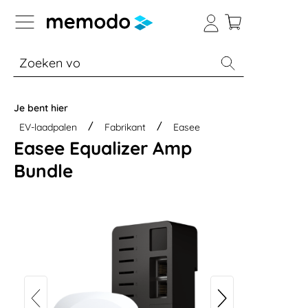
a naar navigatie B2B-platform
% Sale
Batterijopslag thuis
Batterijopsla
Je bent hier
EV-laadpalen
Fabrikant
Easee
Easee Equalizer Amp
Bundle