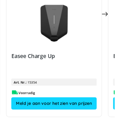
Easee Charge Up
Easee Ch
Art. Nr.:
15354
Art. Nr.:
Voorradig
Meld je aan voor het zien van prijzen