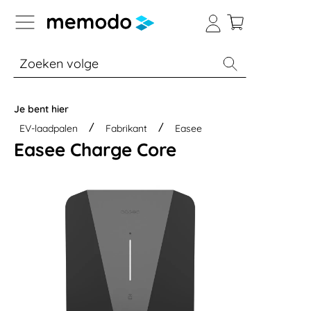
a naar navigatie B2B-platform
% Sale
Batterijopslag thuis
Batterijopsla
Je bent hier
EV-laadpalen
Fabrikant
Easee
Easee Charge Core