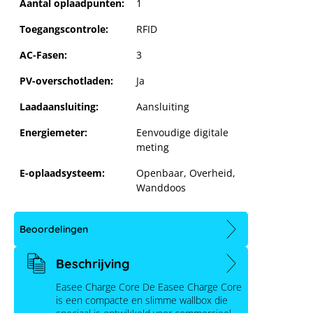
Aantal oplaadpunten:
1
Toegangscontrole:
RFID
AC-Fasen:
3
PV-overschotladen:
Ja
Laadaansluiting:
Aansluiting
Energiemeter:
Eenvoudige digitale
meting
E-oplaadsysteem:
Openbaar
, Overheid
,
Wanddoos
Beoordelingen
Easee Charge Core
Beschrijving
Easee Charge Core De Easee Charge Core
is een compacte en slimme wallbox die