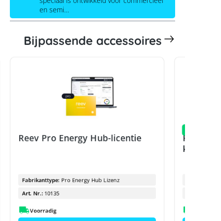
speciaal is ontwikkeld voor commercieel
en semi…
Bijpassende accessoires
Nieuw
Reev Pro Energy Hub-licentie
Reev inst
kaart
Fabrikanttype:
Pro Energy Hub Lizenz
Fabrikanttyp
Art. Nr.:
10135
Art. Nr.:
Voorradig