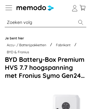
a naar navigatie B2B-platform
% Sale
Batterijopslag thuis
Batterijopsla
Je bent hier
Accu- / Batterijpakketten
Fabrikant
BYD & Fronius
BYD Battery-Box Premium
HVS 7.7 hoogspanning
met Fronius Symo Gen24
10.0 Plus