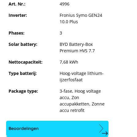
Art. Nr.:
4996
Inverter:
Fronius Symo GEN24
10.0 Plus
Phases:
3
Solar battery:
BYD Battery-Box
Premium HVS 7.7
BYD Battery-Box Premium HVS 7.7
Nettocapaciteit:
7,68 kWh
hoogspanning met Fronius Symo
Gen24 10.0 Plus
Type batterij:
Hoog-voltage lithium-
ijzerfosfaat
Package type:
3-fase
, Hoog voltage
of the GEN24 Plus
accu
, Zon
 je cookie-instellingen.
BYD B
accupakketten
, Zonne
accu retrofit
aanpassen
Beoordelingen