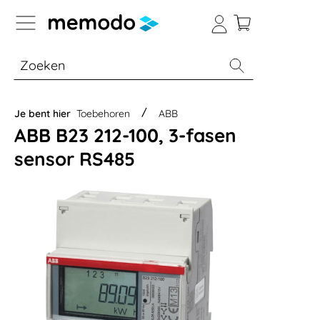
a naar navigatie B2B-platform
% Sale
Batterijopslag thuis
Batterijopsla
Je bent hier
Toebehoren
ABB
ABB B23 212-100, 3-fasen
sensor RS485