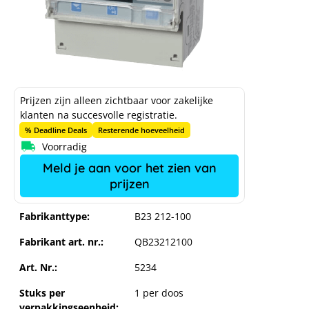
Prijzen zijn alleen zichtbaar voor zakelijke
klanten na succesvolle registratie.
% Deadline Deals
Resterende hoeveelheid
Voorradig
Meld je aan voor het zien van
prijzen
Fabrikanttype:
B23 212-100
Fabrikant art. nr.:
QB23212100
Art. Nr.:
5234
Stuks per
1 per doos
verpakkingseenheid: