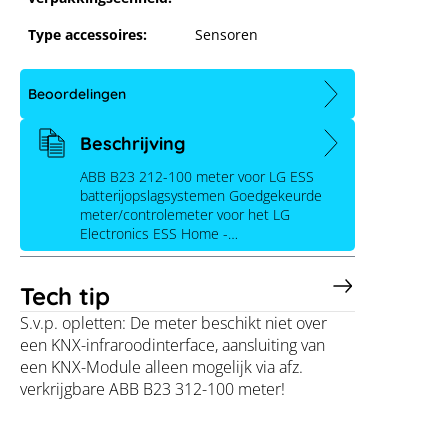
Type accessoires:
Sensoren
ABB B23 212-100, 3-fasen sensor
Beoordelingen
RS485
Beschrijving
ABB B23 212-100 meter voor LG ESS
batterijopslagsystemen Goedgekeurde
meter/controlemeter voor het LG
Electronics ESS Home -…
Tech tip
S.v.p. opletten: De meter beschikt niet over
een KNX-infraroodinterface, aansluiting van
een KNX-Module alleen mogelijk via afz.
verkrijgbare ABB B23 312-100 meter!