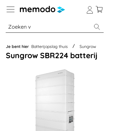
a naar navigatie B2B-platform
% Sale
Batterijopslag thuis
Batterijopsla
Je bent hier
Batterijopslag thuis
Sungrow
Sungrow SBR224 batterij