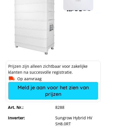
Prijzen zijn alleen zichtbaar voor zakelijke
klanten na succesvolle registratie.
Op aanvraag
Meld je aan voor het zien van
prijzen
Sungrow SBR192 met Sungrow
hybride HV SH8.0RT V112
Art. Nr.:
8288
Inverter:
Sungrow Hybrid HV
SH8.0RT