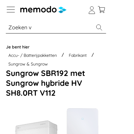
a naar navigatie B2B-platform
% Sale
Batterijopslag thuis
Batterijopsla
Je bent hier
Accu- / Batterijpakketten
Fabrikant
Sungrow & Sungrow
Sungrow SBR192 met
Sungrow hybride HV
SH8.0RT V112