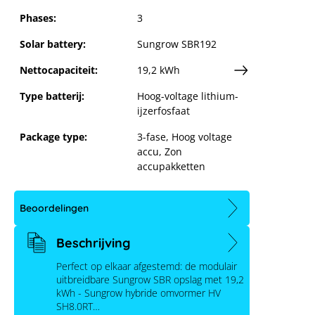
Phases:
3
Solar battery:
Sungrow SBR192
Nettocapaciteit:
19,2 kWh
Type batterij:
Hoog-voltage lithium-
ijzerfosfaat
Package type:
3-fase
, Hoog voltage
accu
, Zon
accupakketten
Beoordelingen
Beschrijving
Perfect op elkaar afgestemd: de modulair
uitbreidbare Sungrow SBR opslag met 19,2
kWh - Sungrow hybride omvormer HV
SH8.0RT…