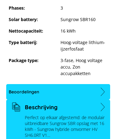
Phases:
3
Solar battery:
Sungrow SBR160
Nettocapaciteit:
16 kWh
Type batterij:
Hoog-voltage lithium-
ijzerfosfaat
Package type:
3-fase
, Hoog voltage
accu
, Zon
accupakketten
Beoordelingen
Sungrow SBR160 met Sungrow
Beschrijving
hybride HV SH6.0RT V112
Perfect op elkaar afgestemd: de modulair
uitbreidbare Sungrow SBR opslag met 16
kWh - Sungrow hybride omvormer HV
SH6.0RT V1…