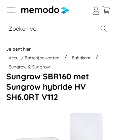
a naar navigatie B2B-platform
% Sale
Batterijopslag thuis
Batterijopsla
Je bent hier
Accu- / Batterijpakketten
Fabrikant
Sungrow & Sungrow
Sungrow SBR160 met
Sungrow hybride HV
SH6.0RT V112