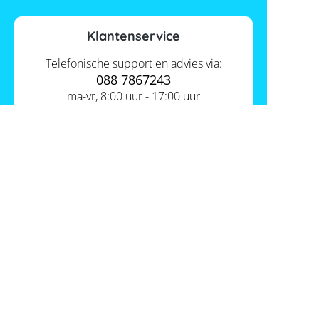
Klantenservice
Telefonische support en advies via:
088 7867243
ma-vr, 8:00 uur - 17:00 uur
Contact ons
Actueel
Academy
Services
Kennis van de experts
Distributie
Informatie
Support
Over ons
FAQ
Tools
Hier vind je ons
Batterijwijzer
Werken bij Memodo
Vergelijkings- en goedkeuringslijsten
Nederland
Algemene voorwaarden
Batterijopslag catalogus