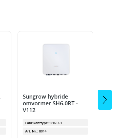
,
Sungrow hybride
omvormer SH6.0RT -
Kabelbinder 
V112
mm, zwart, 
bestendig
Fabrikanttype:
SH6.0RT
Art. Nr.:
8014
Art. Nr.:
3579