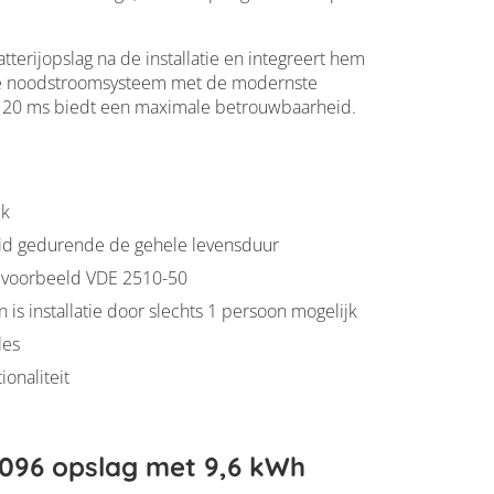
erijopslag na de installatie en integreert hem
mde noodstroomsysteem met de modernste
an 20 ms biedt een maximale betrouwbaarheid.
jk
id gedurende de gehele levensduur
ijvoorbeeld VDE 2510-50
is installatie door slechts 1 persoon mogelijk
les
onaliteit
096 opslag met 9,6 kWh