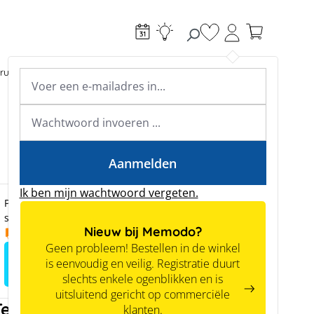
Je hebt 0 items op je
ructie
Toebehoren
Expertkennis
Academy & webinars
Expertkennis
Tools
Aanmelden
Ik ben mijn wachtwoord vergeten.
Prijzen zijn alleen zichtbaar voor zakelijke klanten na
succesvolle registratie.
Nieuw bij Memodo?
01.09.2026
Geen probleem! Bestellen in de winkel
Meld je aan voor het zien van
is eenvoudig en veilig. Registratie duurt
prijzen
slechts enkele ogenblikken en is
uitsluitend gericht op commerciële
Tech tip
klanten.