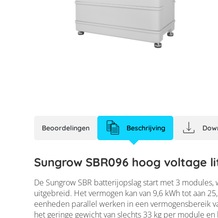
Beoordelingen
Beschrijving
Dow
Sungrow SBR096 hoog voltage lit
De Sungrow SBR batterijopslag start met 3 modules, 
Sungrow SBR096 b
uitgebreid. Het vermogen kan van 9,6 kWh tot aan 25
eenheden parallel werken in een vermogensbereik va
het geringe gewicht van slechts 33 kg per module en 