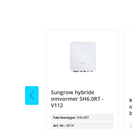
40 x 60 mm,
Sungrow hybride
, VPE 32,0 m
omvormer SH6.0RT -
K
V112
m
b
WDK40060RW
Fabrikanttype:
SH6.0RT
Art. Nr.:
8014