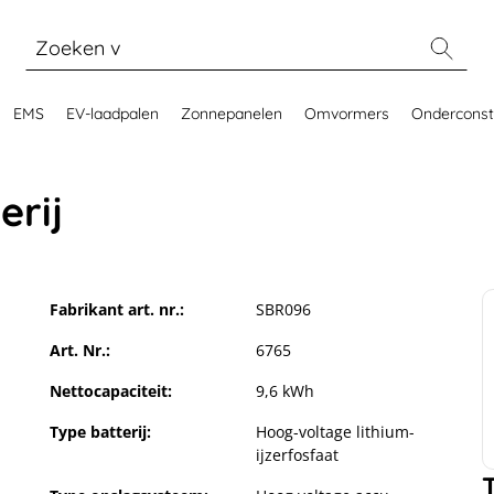
EMS
EV-laadpalen
Zonnepanelen
Omvormers
Onderconst
rij
Fabrikant art. nr.:
SBR096
Art. Nr.:
6765
Nettocapaciteit:
9,6 kWh
Type batterij:
Hoog-voltage lithium-
ijzerfosfaat