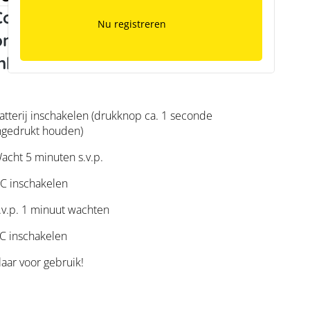
Communicatie tussen batterij en
Nu registreren
omvormer tijdens
nbedrijfstelling
atterij inschakelen (drukknop ca. 1 seconde
ngedrukt houden)
acht 5 minuten s.v.p.
C inschakelen
.v.p. 1 minuut wachten
C inschakelen
laar voor gebruik!