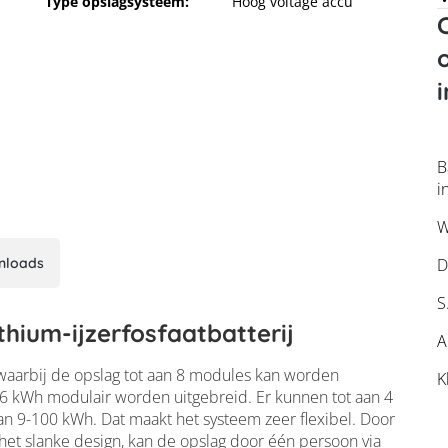
Type opslagsysteem:
Hoog voltage accu
i
B
i
W
nloads
D
S
hium-ijzerfosfaatbatterij
A
waarbij de opslag tot aan 8 modules kan worden
K
atterij
,6 kWh modulair worden uitgebreid. Er kunnen tot aan 4
n 9-100 kWh. Dat maakt het systeem zeer flexibel. Door
het slanke design, kan de opslag door één persoon via