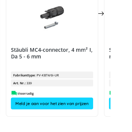
Stäubli MC4-connector, 4 mm² I,
Stäubli 
Da 5 - 6 mm
mm² II, 
Fabrikanttype:
PV-KBT4/6I-UR
Fabrikanttyp
Art. Nr.:
339
Art. Nr.:
Voorradig
Meld je aan voor het zien van prijzen