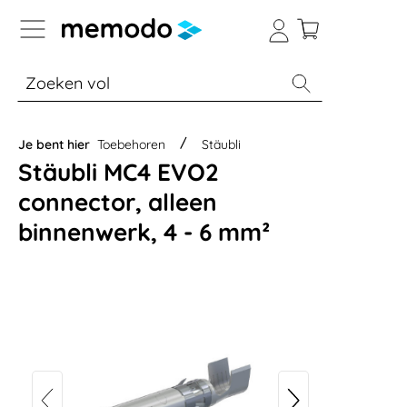
a naar navigatie B2B-platform
% Sale
Batterijopslag thuis
Batterijopsla
Je bent hier
Toebehoren
Stäubli
Stäubli MC4 EVO2
connector, alleen
binnenwerk, 4 - 6 mm²