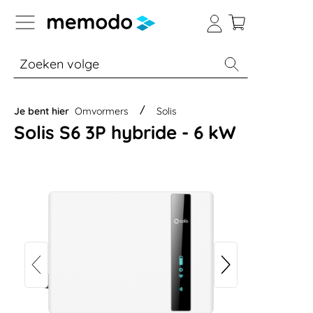
a naar navigatie B2B-platform
% Sale
Batterijopslag thuis
Batterijopsla
Je bent hier
Omvormers
Solis
Solis S6 3P hybride - 6 kW