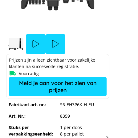
Prijzen zijn alleen zichtbaar voor zakelijke
klanten na succesvolle registratie.
Solis S6 3P hybride - 6 kW
Voorradig
Meld je aan voor het zien van
prijzen
ation
ge je
Memod
Fabrikant art. nr.:
S6-EH3P6K-H-EU
Art. Nr.:
8359
Stuks per
1 per doos
verpakkingseenheid:
8 per pallet