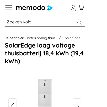
a naar navigatie B2B-platform
% Sale
Batterijopslag thuis
Batterijopsla
Je bent hier
Batterijopslag thuis
SolarEdge
SolarEdge laag voltage
thuisbatterij 18,4 kWh (19,4
kWh)