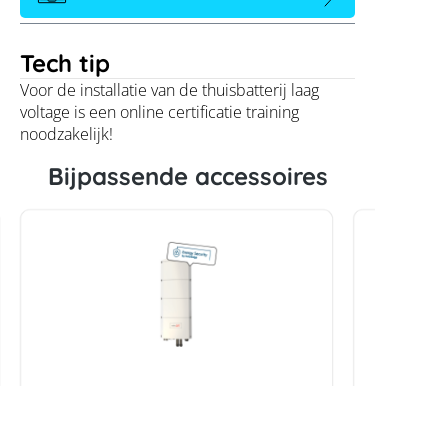
Tech tip
Voor de installatie van de thuisbatterij laag
voltage is een online certificatie training
noodzakelijk!
Bijpassende accessoires
SolarEdge omvormer hub voor
SolarEdg
thuisgebruik SE5K-RWB48
RWB48 vo