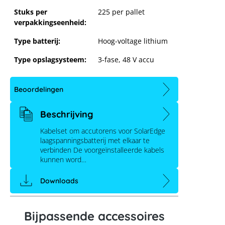
Stuks per
225 per pallet
verpakkingseenheid:
Type batterij:
Hoog-voltage lithium
Type opslagsysteem:
3-fase
, 48 V accu
Beoordelingen
Beschrijving
Kabelset om accutorens voor SolarEdge
laagspanningsbatterij met elkaar te
SolarEdge Home accukabelset toren
verbinden De voorgeïnstalleerde kabels
naar toren
kunnen word…
Downloads
Bijpassende accessoires