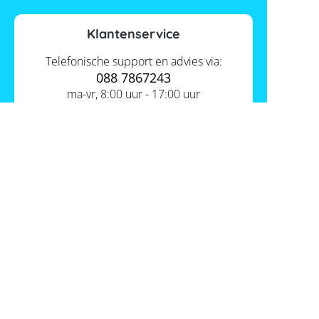
Klantenservice
Telefonische support en advies via:
088 7867243
ma-vr, 8:00 uur - 17:00 uur
Contact ons
Actueel
Academy
Services
Kennis van de experts
Distributie
Informatie
Support
Over ons
FAQ
Tools
Hier vind je ons
Batterijwijzer
Werken bij Memodo
Vergelijkings- en goedkeuringslijsten
Nederland
Algemene voorwaarden
Batterijopslag catalogus