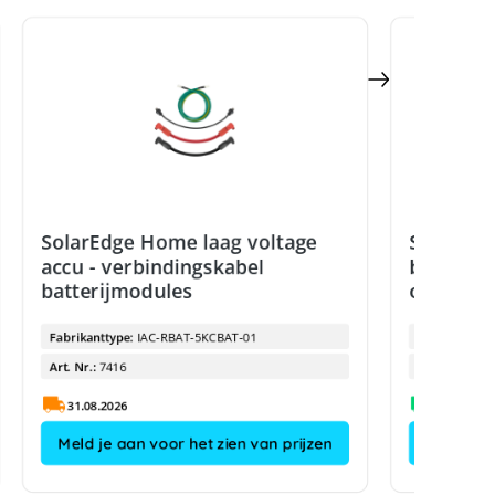
SolarEdge Home laag voltage
SolarEdg
accu - verbindingskabel
batterij
batterijmodules
omvorm
Fabrikanttype:
IAC-RBAT-5KCBAT-01
Fabrikanttyp
Art. Nr.:
7416
Art. Nr.:
31.08.2026
Meld je aan voor het zien van prijzen