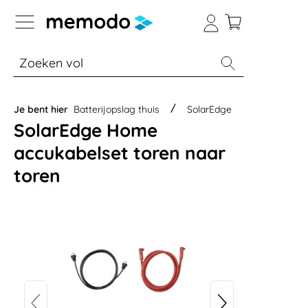
a naar navigatie B2B-platform
% Sale
Batterijopslag thuis
Batterijopsla
Je bent hier
Batterijopslag thuis
SolarEdge
SolarEdge Home
accukabelset toren naar
toren