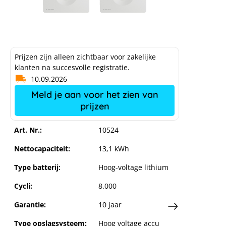
Prijzen zijn alleen zichtbaar voor zakelijke
klanten na succesvolle registratie.
10.09.2026
Meld je aan voor het zien van
prijzen
SMA Home Storage 13.1
Art. Nr.:
10524
Nettocapaciteit:
13,1 kWh
Type batterij:
Hoog-voltage lithium
Cycli:
8.000
Garantie:
10 jaar
Type opslagsysteem:
Hoog voltage accu