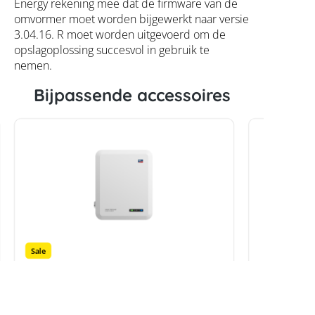
Energy rekening mee dat de firmware van de
omvormer moet worden bijgewerkt naar versie
3.04.16. R moet worden uitgevoerd om de
opslagoplossing succesvol in gebruik te
nemen.
Bijpassende accessoires
Sale
SMA hybride Sunny Tripower
SMA hybr
10.0 Smart Energy
5.0 Smar