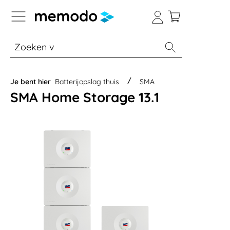
a naar navigatie B2B-platform
% Sale
Batterijopslag thuis
Batterijopsla
Je bent hier
Batterijopslag thuis
SMA
SMA Home Storage 13.1