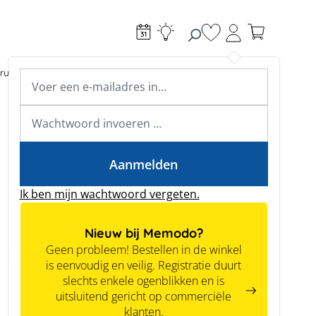
Je hebt 0 items op je
ructie
Toebehoren
Expertkennis
Academy & webinars
Expertkennis
Tools
Aanmelden
Ik ben mijn wachtwoord vergeten.
Nieuw bij Memodo?
Geen probleem! Bestellen in de winkel
is eenvoudig en veilig. Registratie duurt
slechts enkele ogenblikken en is
uitsluitend gericht op commerciële
klanten.