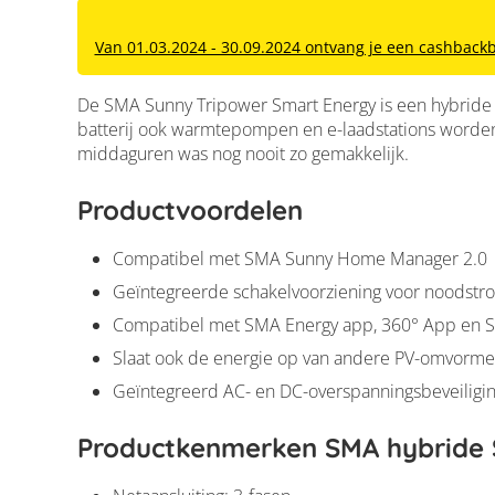
Van 01.03.2024 - 30.09.2024 ontvang je een cashbackbe
De SMA Sunny Tripower Smart Energy is een hybrid
batterij ook warmtepompen en e-laadstations worden g
middaguren was nog nooit zo gemakkelijk.
Productvoordelen
Compatibel met SMA Sunny Home Manager 2.0
Geïntegreerde schakelvoorziening voor noodstr
Compatibel met SMA Energy app, 360° App en S
Slaat ook de energie op van andere PV-omvorme
Geïntegreerd AC- en DC-overspanningsbeveiligi
Productkenmerken SMA hybride 