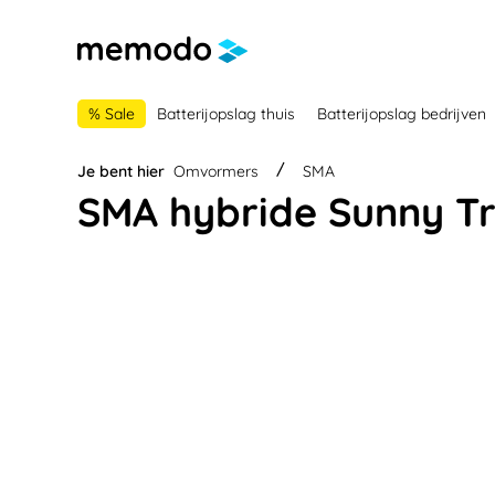
 naar de hoofdnavigatie
Ga naar navigatie B2B-platform
% Sale
Batterijopslag thuis
Batterijopslag bedrijven
Je bent hier
Omvormers
SMA
SMA hybride Sunny Tr