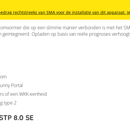
drag rechtstreeks van SMA voor de installatie van dit apparaat. Je 
e omvormer die op een slimme manier verbonden is met het 
eïntegreerd. Opladen op basis van reële prognoses verhoogt de
oom
unny Portal
rs of een WKK-eenheid
ng type 2
STP 8.0 SE