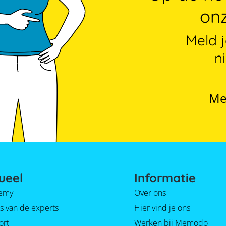
onz
Meld 
n
Me
ueel
Informatie
emy
Over ons
s van de experts
Hier vind je ons
ort
Werken bij Memodo