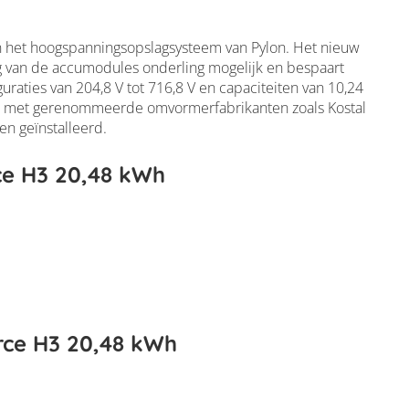
an het hoogspanningsopslagsysteem van Pylon. Het nieuw
van de accumodules onderling mogelijk en bespaart
guraties van 204,8 V tot 716,8 V en capaciteiten van 10,24
H3 20,48 kWh
it met gerenommeerde omvormerfabrikanten zoals Kostal
en geïnstalleerd.
ce H3 20,48 kWh
rce H3 20,48 kWh