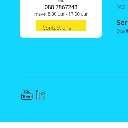
via:
088 7867243
FAQ
ma-vr, 8:00 uur - 17:00 uur
Ser
Contact ons
Distr