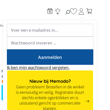
Je hebt 0 items op je
ructie
Toebehoren
Expertkennis
Academy & webinars
Expertkennis
Tools
Aanmelden
Ik ben mijn wachtwoord vergeten.
Prijzen zijn alleen zichtbaar voor zakelijke klanten na
succesvolle registratie.
Nieuw bij Memodo?
16.10.2026
Geen probleem! Bestellen in de winkel
Meld je aan voor het zien van
is eenvoudig en veilig. Registratie duurt
prijzen
slechts enkele ogenblikken en is
uitsluitend gericht op commerciële
klanten.