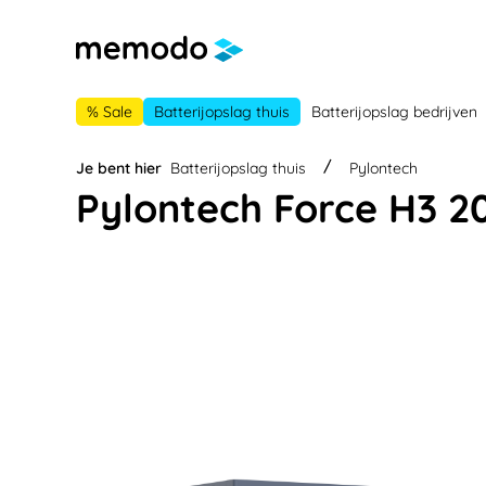
 naar de hoofdnavigatie
Ga naar navigatie B2B-platform
% Sale
Batterijopslag thuis
Batterijopslag bedrijven
Je bent hier
Batterijopslag thuis
Pylontech
Pylontech Force H3 2