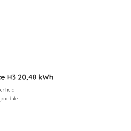
ce H3 20,48 kWh
eenheid
ijmodule