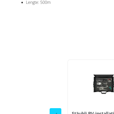
Lengte: 500m
äubli MC4 connector, 10
Stäubli PV-installat