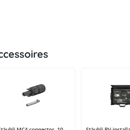
ccessoires
Stäubli MC4 connector, 10
Stäubli PV-install