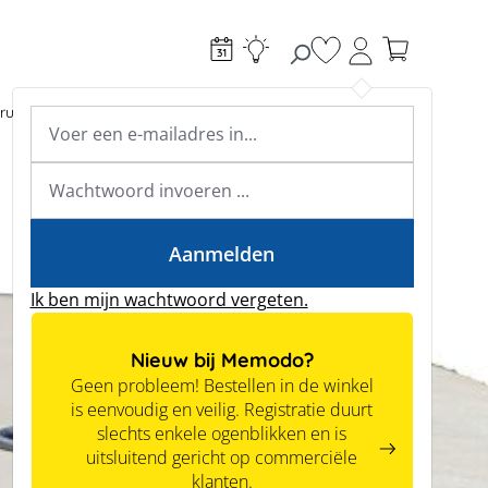
Je hebt 0 items op je
ructie
Toebehoren
Expertkennis
Academy & webinars
Expertkennis
Tools
Aanmelden
Ik ben mijn wachtwoord vergeten.
Nieuw bij Memodo?
Geen probleem! Bestellen in de winkel
is eenvoudig en veilig. Registratie duurt
slechts enkele ogenblikken en is
uitsluitend gericht op commerciële
klanten.