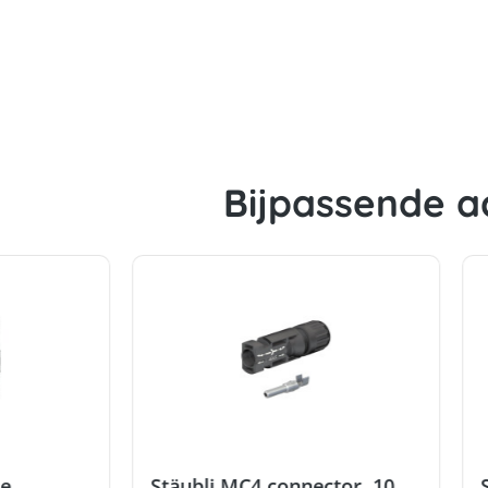
Bijpassende a
ie
Stäubli MC4 connector, 10