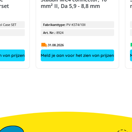
rset
mm² II, Da 5,9 - 8,8 mm
ol Case SET
Fabrikanttype:
PV-KST4/10II
Art. Nr.:
8924
31.08.2026
n van prijzen
Meld je aan voor het zien van prijzen