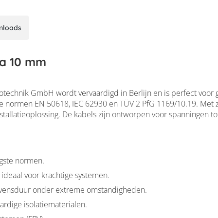
nloads
Da 10 mm
echnik GmbH wordt vervaardigd in Berlijn en is perfect voor ge
s de normen EN 50618, IEC 62930 en TÜV 2 PfG 1169/10.19. Met 
stallatieoplossing. De kabels zijn ontworpen voor spanningen to
ogste normen.
ideaal voor krachtige systemen.
evensduur onder extreme omstandigheden.
dige isolatiematerialen.