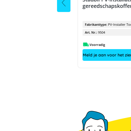
² II, Da 5,9 - 8,8 mm
gereedschapskoffe
brikanttype:
PV-KBT4/10II
Fabrikanttype:
PV-Installer To
t. Nr.:
8923
Art. Nr.:
9504
Voorradig
Voorradig
d je aan voor het zien van prijzen
Meld je aan voor het zie