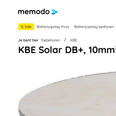
 naar de hoofdnavigatie
Ga naar navigatie B2B-platform
% Sale
Batterijopslag thuis
Batterijopslag bedrijven
Je bent hier
Toebehoren
KBE
KBE Solar DB+, 10mm