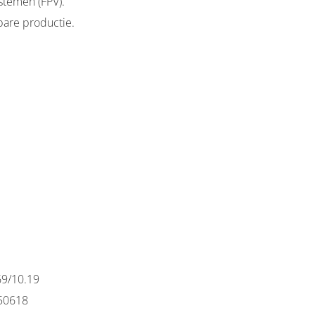
stemen (FPV).
bare productie.
69/10.19
 50618