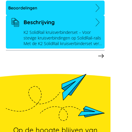
Beoordelingen
K2 SolidRail dwarsverbindingsset
Beschrijving
K2 SolidRail kruisverbinderset – Voor
stevige kruisverbindingen op SolidRail-rails
Met de K2 SolidRail kruisverbinderset ver…
Op de hoogte blijven van