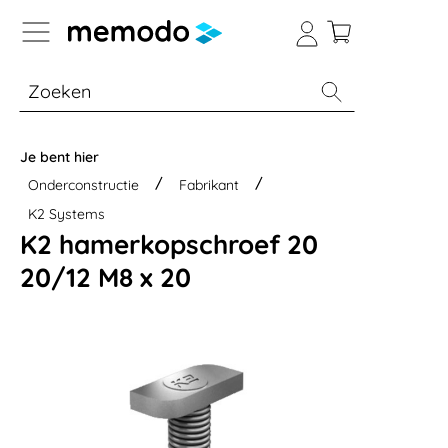
a naar navigatie B2B-platform
% Sale
Batterijopslag thuis
Batterijopsla
Je bent hier
Onderconstructie
Fabrikant
K2 Systems
K2 hamerkopschroef 20
20/12 M8 x 20