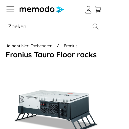
a naar navigatie B2B-platform
% Sale
Batterijopslag thuis
Batterijopsla
Je bent hier
Toebehoren
Fronius
Fronius Tauro Floor racks