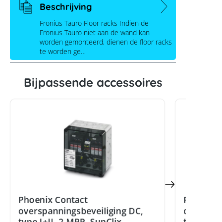
Beschrijving
Fronius Tauro Floor racks Indien de
Fronius Tauro niet aan de wand kan
worden gemonteerd, dienen de floor racks
te worden ge…
Bijpassende accessoires
Fronius Tauro Floor racks
Phoenix Contact
Phoenix 
overspanningsbeveiliging DC,
overspan
type I+II, 2 MPP, SunClix
type I+II