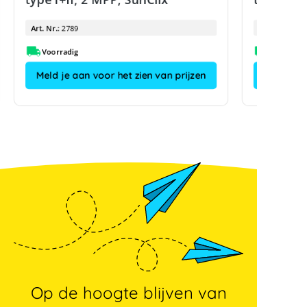
Art. Nr.:
2789
Art. Nr.:
Voorradig
Meld je aan voor het zien van prijzen
Op de hoogte blijven van