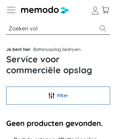
a naar navigatie B2B-platform
% Sale
Batterijopslag thuis
Batterijopsla
Je bent hier
Batterijopslag bedrijven
Service voor
commerciële opslag
Filter
Geen producten gevonden.