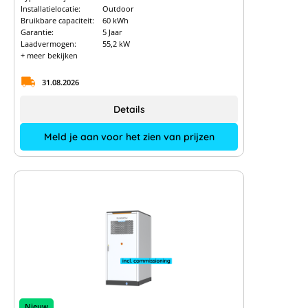
Installatielocatie:
Outdoor
Bruikbare capaciteit:
60 kWh
Garantie:
5 Jaar
Laadvermogen:
55,2 kW
+ meer bekijken
31.08.2026
Details
Meld je aan voor het zien van prijzen
Nieuw