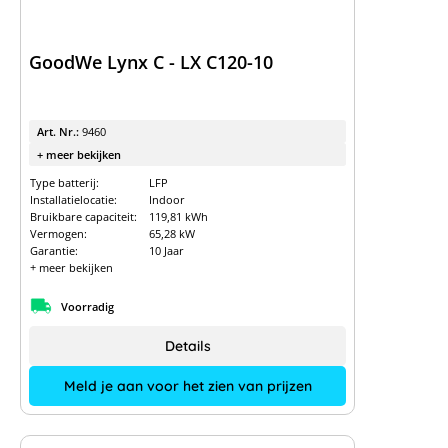
GoodWe Lynx C - LX C120-10
Art. Nr.:
9460
+ meer bekijken
Type batterij:
LFP
Installatielocatie:
Indoor
Bruikbare capaciteit:
119,81 kWh
Vermogen:
65,28 kW
Garantie:
10 Jaar
+ meer bekijken
Voorradig
Details
Meld je aan voor het zien van prijzen