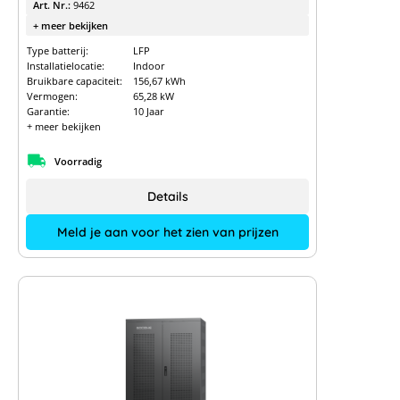
Art. Nr.:
9462
+ meer bekijken
Type batterij:
LFP
Installatielocatie:
Indoor
Bruikbare capaciteit:
156,67 kWh
Vermogen:
65,28 kW
Garantie:
10 Jaar
+ meer bekijken
Voorradig
Details
Meld je aan voor het zien van prijzen