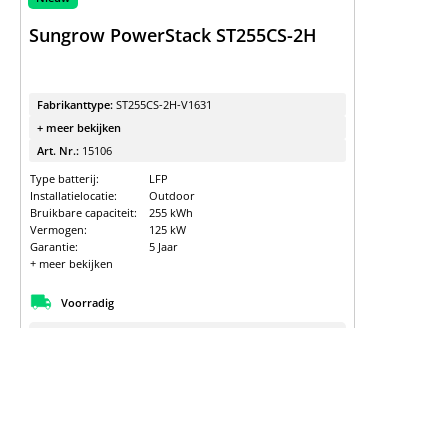
Sungrow PowerStack ST255CS-2H
Fabrikanttype:
ST255CS-2H-V1631
+ meer bekijken
Art. Nr.:
15106
Type batterij:
LFP
Installatielocatie:
Outdoor
Bruikbare capaciteit:
255 kWh
Vermogen:
125 kW
Garantie:
5 Jaar
+ meer bekijken
Voorradig
Details
Meld je aan voor het zien van prijzen