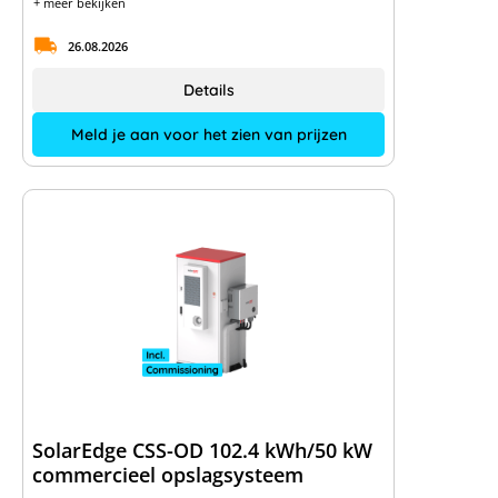
+ meer bekijken
26.08.2026
Details
Meld je aan voor het zien van prijzen
SolarEdge CSS-OD 102.4 kWh/50 kW
commercieel opslagsysteem