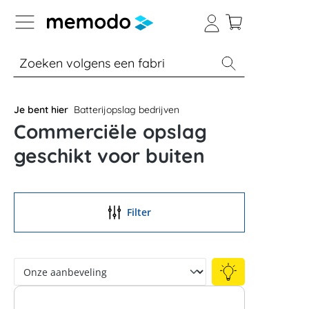
a naar navigatie B2B-platform
% Sale
Batterijopslag thuis
Batterijopsla
Je bent hier
Batterijopslag bedrijven
Commerciële opslag
geschikt voor buiten
Filter