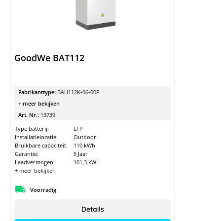
GoodWe BAT112
Fabrikanttype:
BAH112K-06-00P
+ meer bekijken
Art. Nr.:
13739
Type batterij:
LFP
Installatielocatie:
Outdoor
Bruikbare capaciteit:
110 kWh
Garantie:
5 Jaar
Laadvermogen:
101,3 kW
+ meer bekijken
Voorradig
Details