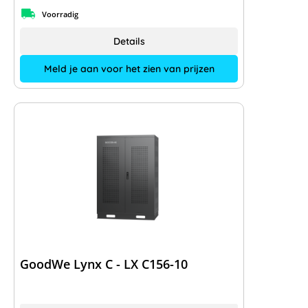
Voorradig
Details
Meld je aan voor het zien van prijzen
GoodWe Lynx C - LX C156-10