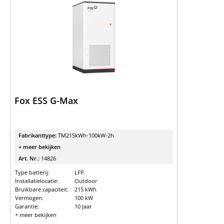
Expert kennis
Vind de juiste
batterijopslag
Batterijopslag releaselijst en
vergelijking
Batterijopslag catalogus
Fox ESS G-Max
Fabrikanttype:
TM215kWh-100kW-2h
+ meer bekijken
Art. Nr.:
14826
Type batterij:
LFP
Installatielocatie:
Outdoor
Bruikbare capaciteit:
215 kWh
Vermogen:
100 kW
Garantie:
10 Jaar
+ meer bekijken