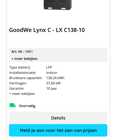
GoodWe Lynx C - LX C138-10
Art. Nr.:
9461
+ meer bekijken
Type batterij:
LFP
Installatielocatie:
Indoor
Bruikbare capaciteit:
138,24 kWh
Vermogen:
57,60 kW
Garantie:
10 Jaar
+ meer bekijken
Voorradig
Details
Meld je aan voor het zien van prijzen