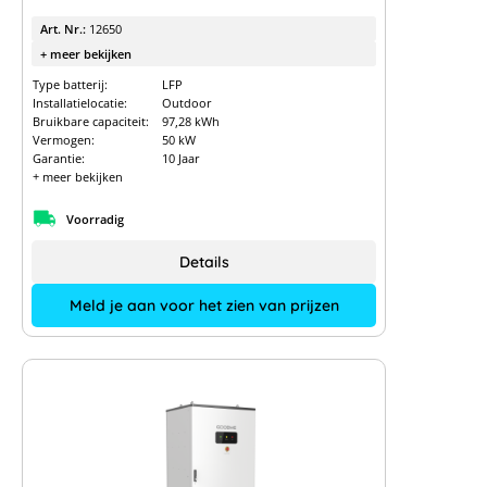
Art. Nr.:
12650
+ meer bekijken
Type batterij:
LFP
Installatielocatie:
Outdoor
Bruikbare capaciteit:
97,28 kWh
Vermogen:
50 kW
Garantie:
10 Jaar
+ meer bekijken
Voorradig
Details
Meld je aan voor het zien van prijzen