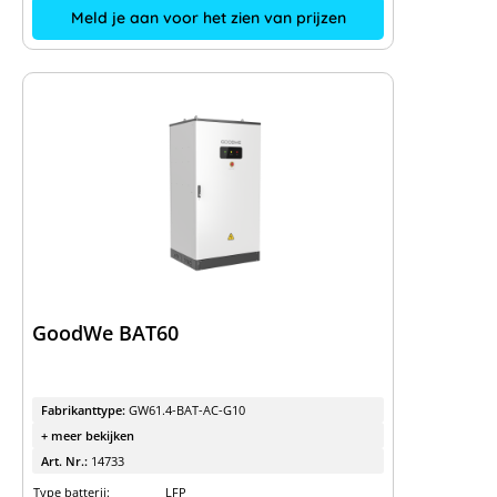
Meld je aan voor het zien van prijzen
GoodWe BAT60
Fabrikanttype:
GW61.4-BAT-AC-G10
+ meer bekijken
Art. Nr.:
14733
Type batterij:
LFP