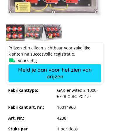
Prijzen zijn alleen zichtbaar voor zakelijke
klanten na succesvolle registratie.
Voorradig
Meld je aan voor het zien van
prijzen
Fabrikanttype:
GAK-enwitec-S-1000-
6x2R-X-BC-PC-1.0
Fabrikant art. nr.:
10014960
Art. Nr.:
4238
Stuks per
1 per doos