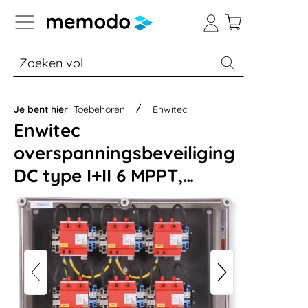
a naar navigatie B2B-platform
% Sale
Batterijopslag thuis
Batterijopsla
Je bent hier
Toebehoren
Enwitec
Enwitec
overspanningsbeveiliging
DC type I+II 6 MPPT,
klemmen