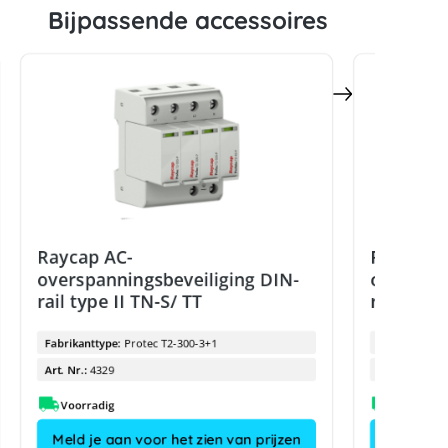
Bijpassende accessoires
Raycap AC-
Raycap A
overspanningsbeveiliging DIN-
overspan
rail type II TN-S/ TT
rail type
Fabrikanttype:
Protec T2-300-3+1
Fabrikanttyp
Art. Nr.:
4329
Art. Nr.:
Voorradig
Meld je aan voor het zien van prijzen