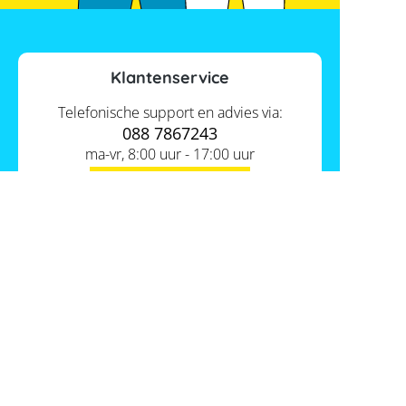
Klantenservice
Telefonische support en advies via:
088 7867243
ma-vr, 8:00 uur - 17:00 uur
Contact ons
Actueel
Academy
Services
Kennis van de experts
Distributie
Informatie
Support
Over ons
FAQ
Tools
Hier vind je ons
Batterijwijzer
Werken bij Memodo
Vergelijkings- en goedkeuringslijsten