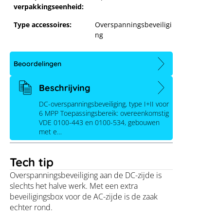
verpakkingseenheid:
Type accessoires:
Overspanningsbeveiligi
ng
Beoordelingen
Beschrijving
DC-overspanningsbeveiliging, type I+II voor
6 MPP Toepassingsbereik: overeenkomstig
VDE 0100-443 en 0100-534, gebouwen
met e…
Tech tip
Enwitec overspanningsbeveiliging DC
Overspanningsbeveiliging aan de DC-zijde is
type I+II 6 MPPT, klemmen
slechts het halve werk. Met een extra
beveiligingsbox voor de AC-zijde is de zaak
echter rond.