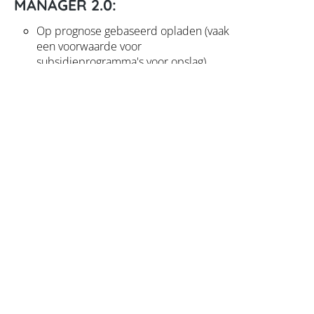
MANAGER 2.0:
Op prognose gebaseerd opladen (vaak
een voorwaarde voor
subsidieprogramma's voor opslag)
Gedetailleerde energiebalans en
verbruikersgegevens in het Sunny Portal
Consumentencontrole Edimax
radiogestuurde stopcontacten
Consumentenbediening van compatibele
apparaten zoals warmtepompen,
elektrische auto's en andere
huishoudelijke apparatuur
Visualisatie van externe omvormer via SMA
ENERGY METER (als PV-generatiemeter)
Links
Aanvullende links
Shadefix