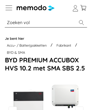
a naar navigatie B2B-platform
% Sale
Batterijopslag thuis
Batterijopsla
Je bent hier
Accu- / Batterijpakketten
Fabrikant
BYD & SMA
BYD PREMIUM ACCUBOX
HVS 10.2 met SMA SBS 2.5