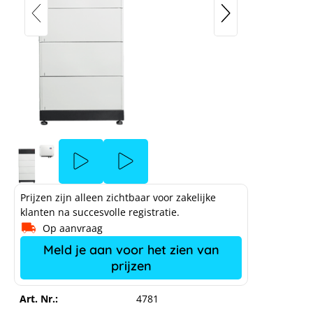
BYD PREMIUM ACCUBOX HVS 10.2 met
SMA SBS 2.5
Prijzen zijn alleen zichtbaar voor zakelijke
klanten na succesvolle registratie.
Op aanvraag
ine 20210308
 Installation
Meld je aan voor het zien van
wege je cookie-
prijzen
BYD B
Art. Nr.:
4781