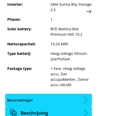
passen
Inverter:
SMA Sunny Boy Storage
2.5
Phases:
1
Solar battery:
BYD Battery-Box
Premium HVS 10.2
Nettocapaciteit:
10,24 kWh
Type batterij:
Hoog-voltage lithium-
ijzerfosfaat
Package type:
1-fase
, Hoog voltage
accu
, Zon
accupakketten
, Zonne
accu retrofit
Beoordelingen
Beschrijving