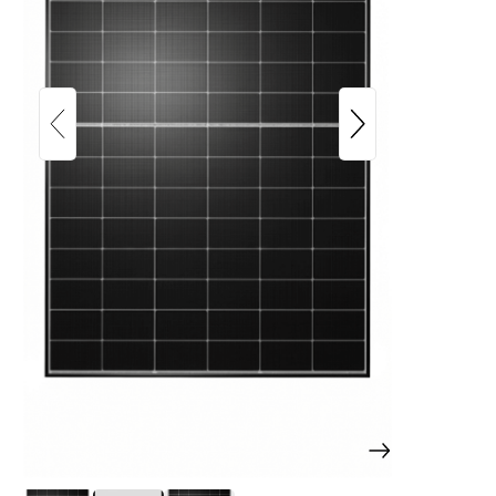
TW Solar dubbelglas TWMNH-48HW
470W