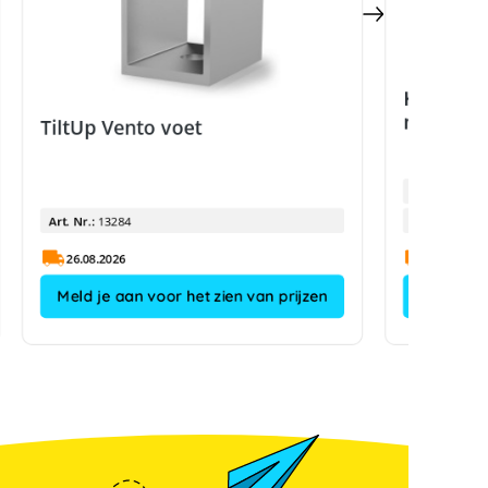
K2 TiltU
mm
TiltUp Vento voet
Fabrikanttyp
Art. Nr.:
13284
Art. Nr.:
26.08.2026
Meld je aan voor het zien van prijzen