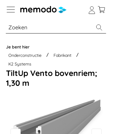
a naar navigatie B2B-platform
% Sale
Batterijopslag thuis
Batterijopsla
Je bent hier
Onderconstructie
Fabrikant
K2 Systems
TiltUp Vento bovenriem;
1,30 m