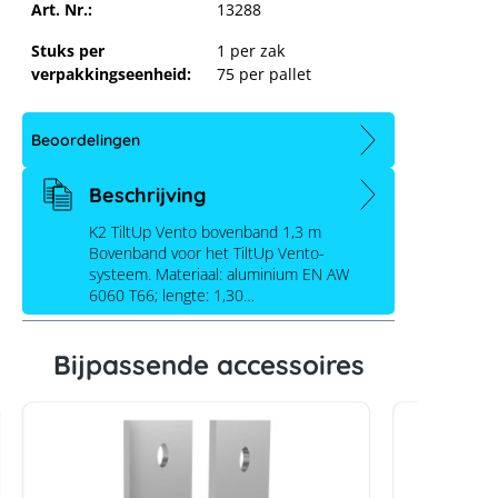
Art. Nr.:
13288
Stuks per
1 per zak
verpakkingseenheid:
75 per pallet
Beoordelingen
Beschrijving
K2 TiltUp Vento bovenband 1,3 m
Bovenband voor het TiltUp Vento-
TiltUp Vento bovenriem; 1,30 m
systeem. Materiaal: aluminium EN AW
6060 T66; lengte: 1,30…
Bijpassende accessoires