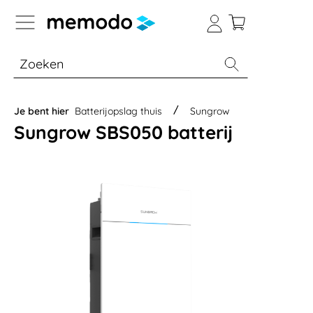
a naar navigatie B2B-platform
% Sale
Batterijopslag thuis
Batterijopsla
Je bent hier
Batterijopslag thuis
Sungrow
Sungrow SBS050 batterij