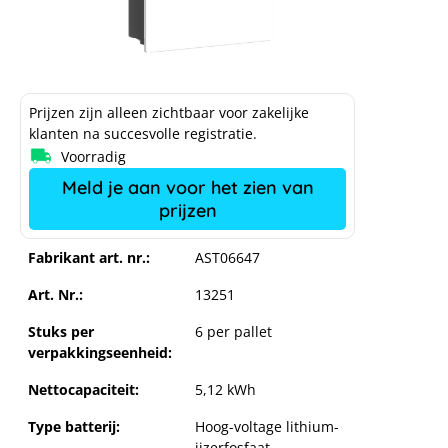
Prijzen zijn alleen zichtbaar voor zakelijke
klanten na succesvolle registratie.
Voorradig
Meld je aan voor het zien van
prijzen
Fabrikant art. nr.:
AST06647
Art. Nr.:
13251
Stuks per
6 per pallet
verpakkingseenheid:
Nettocapaciteit:
5,12 kWh
Type batterij:
Hoog-voltage lithium-
ijzerfosfaat