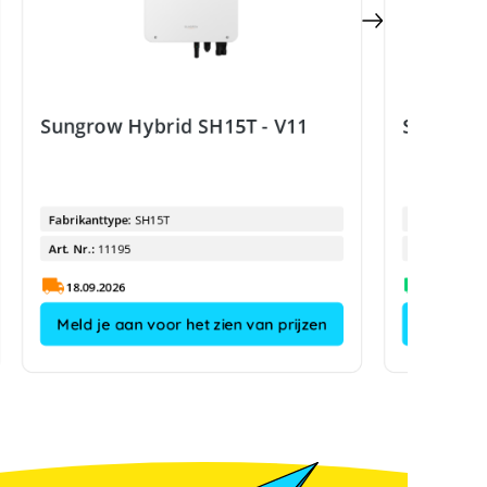
Sungrow Hybrid SH15T - V11
Sungrow 
Fabrikanttype:
SH15T
Fabrikanttyp
Art. Nr.:
11195
Art. Nr.:
18.09.2026
Meld je aan voor het zien van prijzen