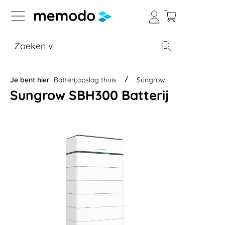
a naar navigatie B2B-platform
% Sale
Batterijopslag thuis
Batterijopsla
Je bent hier
Batterijopslag thuis
Sungrow
Sungrow SBH300 Batterij