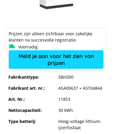
Prijzen zijn alleen zichtbaar voor zakelijke
klanten na succesvolle registratie.
Voorradig
Meld je aan voor het zien van
prijzen
Fabrikanttype:
SBH300
Fabrikant art. nr.:
ASA00637 + AST04844
Art. Nr.:
11853
Nettocapaciteit:
30 kWh
Type batterij:
Hoog-voltage lithium-
ijzerfosfaat