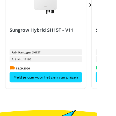
Sungrow Hybrid SH15T - V11
Sungrow 
Fabrikanttype:
SH15T
Fabrikanttyp
Art. Nr.:
11195
Art. Nr.:
18.09.2026
Meld je aan voor het zien van prijzen