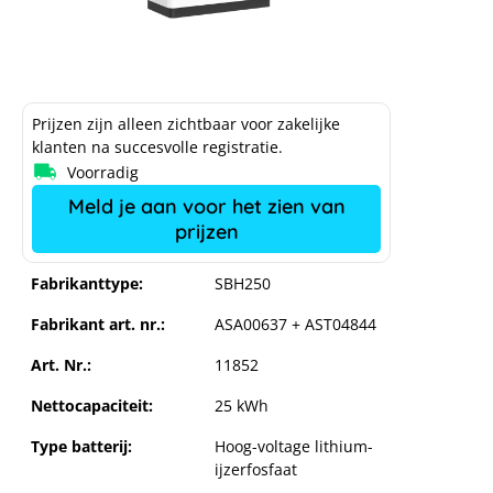
Prijzen zijn alleen zichtbaar voor zakelijke
klanten na succesvolle registratie.
Voorradig
Meld je aan voor het zien van
prijzen
Fabrikanttype:
SBH250
Fabrikant art. nr.:
ASA00637 + AST04844
Art. Nr.:
11852
Nettocapaciteit:
25 kWh
Type batterij:
Hoog-voltage lithium-
ijzerfosfaat