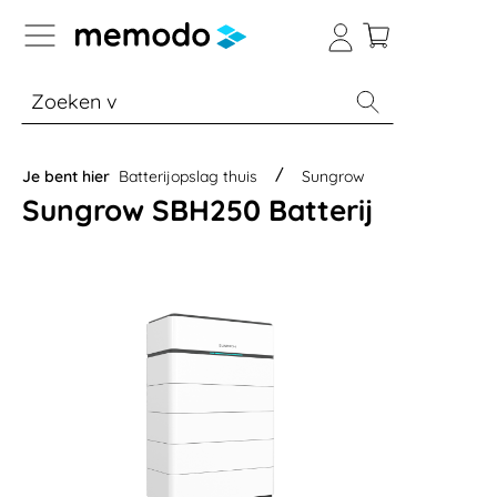
a naar navigatie B2B-platform
% Sale
Batterijopslag thuis
Batterijopsla
Je bent hier
Batterijopslag thuis
Sungrow
Sungrow SBH250 Batterij