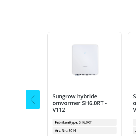
ybride
Sungrow hybride
SH6.0RT -
omvormer SH6.0RT -
V112
H6.0RT
Fabrikanttype:
SH6.0RT
Art. Nr.:
8014