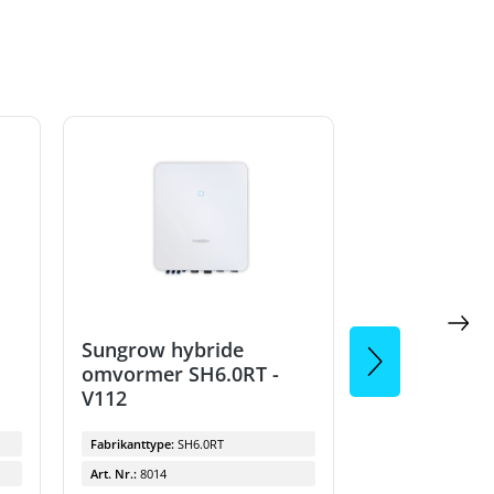
Sungrow hybride
Sungrow hyb
omvormer SH6.0RT -
omvormer S
V112
V112
Fabrikanttype:
SH6.0RT
Fabrikanttype:
SH6
Art. Nr.:
8014
Art. Nr.:
8014