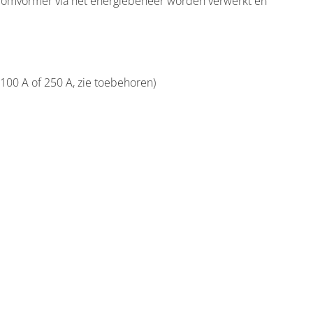
 omvormer via het energiebeheer worden verwerkt en
100 A of 250 A, zie toebehoren)
er - indirect - DTSU666-20