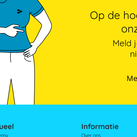
Op de hoo
onz
Meld 
n
Me
ueel
Informatie
emy
Over ons