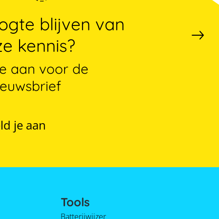
gte blijven van
e kennis?
je aan voor de
ieuwsbrief
ld je aan
Tools
Batterijwijzer