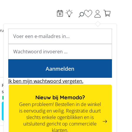
Je hebt 0 items op je
ructie
Toebehoren
Expertkennis
Academy & webinars
Expertkennis
Tools
Aanmelden
Ik ben mijn wachtwoord vergeten.
Prijzen zijn alleen zichtbaar voor zakelijke klanten na
succesvolle registratie.
Nieuw bij Memodo?
Voorradig
Geen probleem! Bestellen in de winkel
Meld je aan voor het zien van
is eenvoudig en veilig. Registratie duurt
prijzen
slechts enkele ogenblikken en is
uitsluitend gericht op commerciële
klanten.