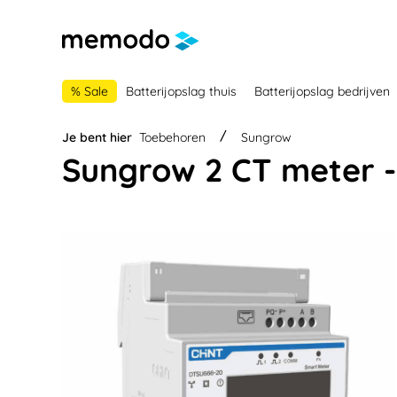
 naar de hoofdnavigatie
Ga naar navigatie B2B-platform
% Sale
Batterijopslag thuis
Batterijopslag bedrijven
Je bent hier
Toebehoren
Sungrow
Sungrow 2 CT meter -