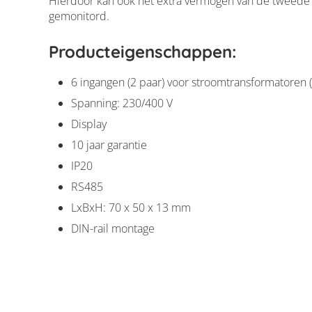
Hierdoor kan ook het extra vermogen van de tweede
gemonitord.
Producteigenschappen:
6 ingangen (2 paar) voor stroomtransformatoren (
Spanning: 230/400 V
Display
10 jaar garantie
IP20
RS485
LxBxH: 70 x 50 x 13 mm
Sungrow 2 CT met
DIN-rail montage