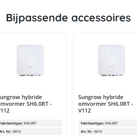
Bijpassende accessoires
Sungrow hybride
Sungrow hybride
omvormer SH6.0RT -
omvormer SH6.0RT -
V112
V112
Fabrikanttype:
SH6.0RT
Fabrikanttype:
SH6.0RT
Art. Nr.:
8014
Art. Nr.:
8014