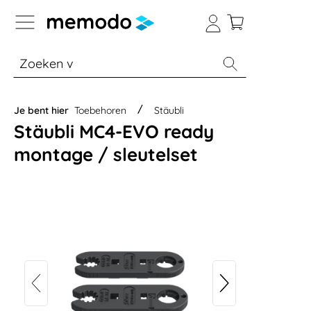
a naar navigatie B2B-platform
% Sale
Batterijopslag thuis
Batterijopsla
Je bent hier
Toebehoren
Stäubli
Stäubli MC4-EVO ready
montage / sleutelset