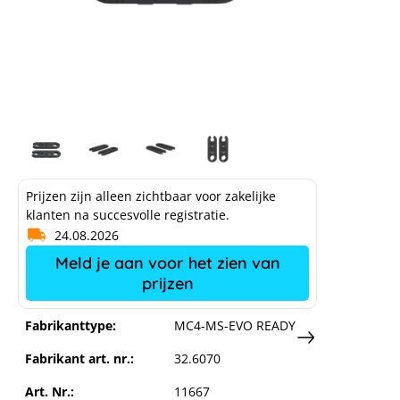
Stäubli MC4-EVO ready montage /
sleutelset
Prijzen zijn alleen zichtbaar voor zakelijke
klanten na succesvolle registratie.
24.08.2026
Meld je aan voor het zien van
prijzen
Fabrikanttype:
MC4-MS-EVO READY
Fabrikant art. nr.:
32.6070
Art. Nr.:
11667