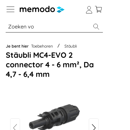
a naar navigatie B2B-platform
% Sale
Batterijopslag thuis
Batterijopsla
Je bent hier
Toebehoren
Stäubli
Stäubli MC4-EVO 2
connector 4 - 6 mm², Da
4,7 - 6,4 mm