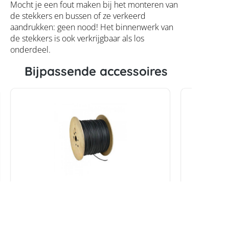
Mocht je een fout maken bij het monteren van
de stekkers en bussen of ze verkeerd
aandrukken: geen nood! Het binnenwerk van
de stekkers is ook verkrijgbaar als los
onderdeel.
Bijpassende accessoires
Zonne-energiekabel HELUKABEL
Zonne-e
Solarflex H1Z2Z2-K 10,0 mm,
Solarfle
500m zwart
500m bl