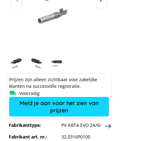
Stäubli MC4-EVO 2 connector 4 - 6
mm², Da 4,7 - 6,4 mm
Prijzen zijn alleen zichtbaar voor zakelijke
klanten na succesvolle registratie.
Voorradig
Meld je aan voor het zien van
prijzen
Fabrikanttype:
PV-KBT4-EVO 2A/6I
Fabrikant art. nr.:
32.0316P0100