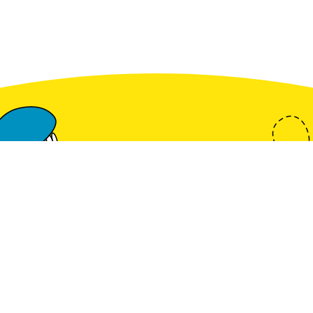
Op de hoo
onz
Meld 