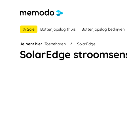
 naar de hoofdnavigatie
Ga naar navigatie B2B-platform
% Sale
Batterijopslag thuis
Batterijopslag bedrijven
Je bent hier
Toebehoren
SolarEdge
SolarEdge stroomsen