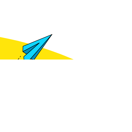
Meld je aan voor het zien van prijzen
gte blijven van
e kennis?
je aan voor de