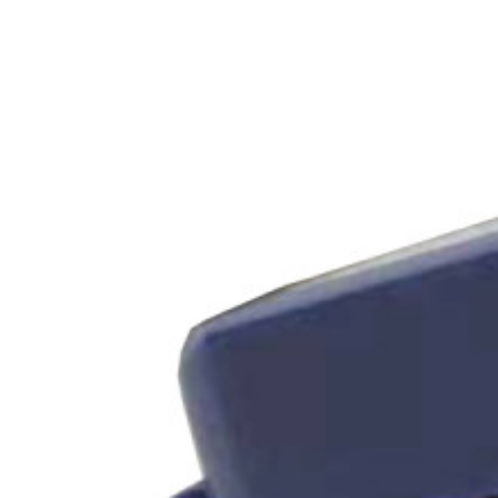
SolarEdge stroo