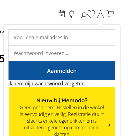
Je hebt 0 items op je
ructie
Toebehoren
Expertkennis
Academy & webinars
Expertkennis
250A-A
Tools
Aanmelden
Ik ben mijn wachtwoord vergeten.
Nieuw bij Memodo?
Geen probleem! Bestellen in de winkel
is eenvoudig en veilig. Registratie duurt
slechts enkele ogenblikken en is
uitsluitend gericht op commerciële
klanten.