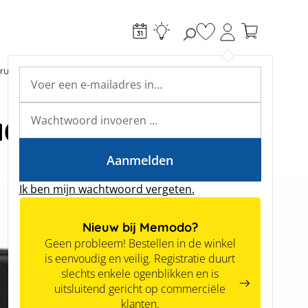
Je hebt 0 items op je
ructie
Toebehoren
Expertkennis
Academy & webinars
Expertkennis
1000A-A
Tools
Aanmelden
Ik ben mijn wachtwoord vergeten.
Nieuw bij Memodo?
Geen probleem! Bestellen in de winkel
is eenvoudig en veilig. Registratie duurt
slechts enkele ogenblikken en is
uitsluitend gericht op commerciële
klanten.