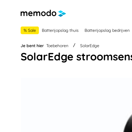
 naar de hoofdnavigatie
Ga naar navigatie B2B-platform
% Sale
Batterijopslag thuis
Batterijopslag bedrijven
Je bent hier
Toebehoren
SolarEdge
SolarEdge stroomsen