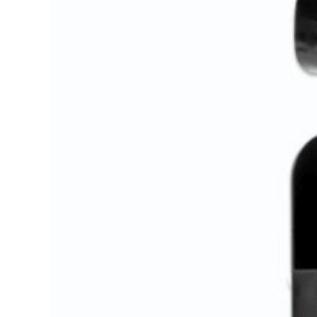
SolarEdge stroo