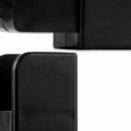
msensor type 1000A SECT-SPL-1000A-A