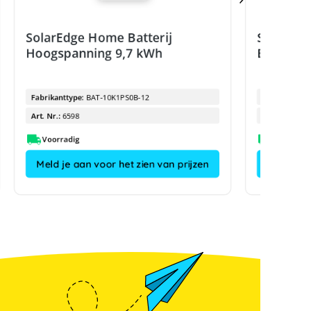
SolarEdge Home Batterij
SolarEdg
Hoogspanning 9,7 kWh
Bodempl
Fabrikanttype:
BAT-10K1PS0B-12
Fabrikanttyp
Art. Nr.:
6598
Art. Nr.:
Voorradig
Meld je aan voor het zien van prijzen