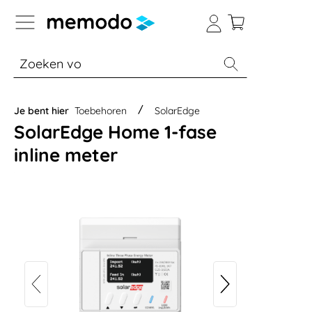
a naar navigatie B2B-platform
% Sale
Batterijopslag thuis
Batterijopsla
Je bent hier
Toebehoren
SolarEdge
SolarEdge Home 1-fase
inline meter