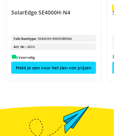
Resterende h
SolarEdge SE4000H-N4
SolarEdg
Fabrikanttype:
SE4000H-RW000BNN4
Fabrikanttyp
Art. Nr.:
4024
Art. Nr.:
Voorradig
Meld je aan voor het zien van prijzen