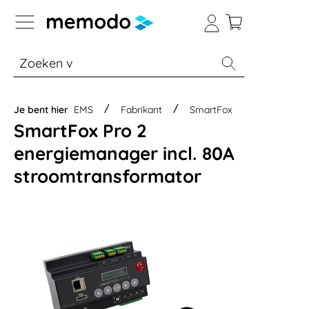
a naar navigatie B2B-platform
% Sale
Batterijopslag thuis
Batterijopsla
Je bent hier
EMS
Fabrikant
SmartFox
SmartFox Pro 2
energiemanager incl. 80A
stroomtransformator