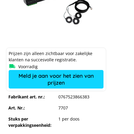
Prijzen zijn alleen zichtbaar voor zakelijke
klanten na succesvolle registratie.
Voorradig
Meld je aan voor het zien van
prijzen
Fabrikant art. nr.:
0767523866383
SmartFox Pro 2 energiemanager incl.
80A stroomtransformator
Art. Nr.:
7707
Stuks per
1 per doos
verpakkingseenheid: