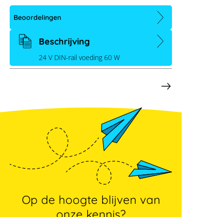
datamanager
Beoordelingen
Beschrijving
24 V DIN-rail voeding 60 W
Op de hoogte blijven van
onze kennis?