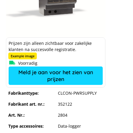
Prijzen zijn alleen zichtbaar voor zakelijke
klanten na succesvolle registratie.
Example image
Voorradig
Meld je aan voor het zien van
prijzen
Fabrikanttype:
CLCON-PWRSUPPLY
Fabrikant art. nr.:
352122
Art. Nr.:
2804
Type accessoires:
Data-logger
SMA netvoeding 24V voor