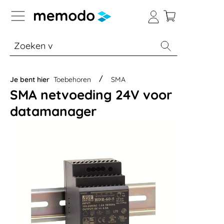
a naar navigatie B2B-platform
% Sale
Batterijopslag thuis
Batterijopsla
Je bent hier
Toebehoren
SMA
SMA netvoeding 24V voor
datamanager