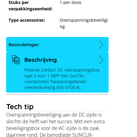
Stuks per
1 per doos
verpakkingseenheid:
Type accessoires:
Overspanningsbeveiligi
ng
Beoordelingen
Beschrijving
Phoenix Contact DC-overspanningsbox,
type II voor 1 MPP met SunClix-
connectoren Toepassingsbereik:
overeenkomstig VDE 0100-4…
Phoenix Contact
Tech tip
overspanningsbeveiliging DC, type II, 1
Overspanningsbeveiliging aan de DC-zijde is
MPP, SunClix
slechts de helft van het succes. Met een extra
beveiligingsbox voor de AC-zijde is de zaak
daarmee rond. De benodigde SUNCLIX-