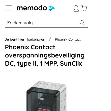
a naar navigatie B2B-platform
% Sale
Batterijopslag thuis
Batterijopsla
Je bent hier
Toebehoren
Phoenix Contact
Phoenix Contact
overspanningsbeveiliging
DC, type II, 1 MPP, SunClix