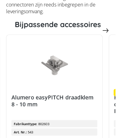
connectoren zijn reeds inbegrepen in de
leveringsomvang.
Bijpassende accessoires
% Sale!
Alumero easyPITCH draadklem
Phoenix 
8 - 10 mm
overspan
II
Fabrikanttype:
802603
Fabrikanttyp
Art. Nr.:
543
Art. Nr.: