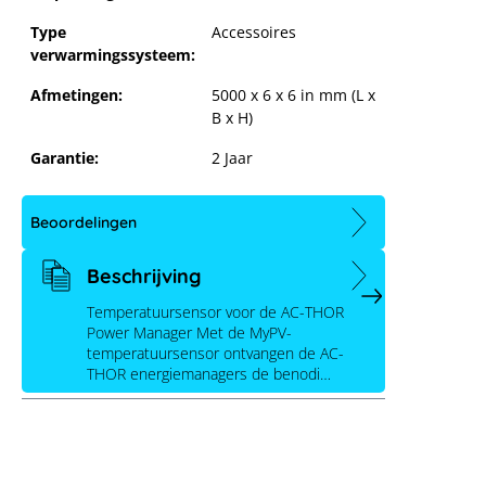
Type
Accessoires
verwarmingssysteem:
my-PV, AC-THOR,
Afmetingen:
5000 x 6 x 6 in mm (L x
temperatuursensor
B x H)
Garantie:
2 Jaar
Beoordelingen
Beschrijving
Temperatuursensor voor de AC-THOR
Power Manager Met de MyPV-
temperatuursensor ontvangen de AC-
THOR energiemanagers de benodi…