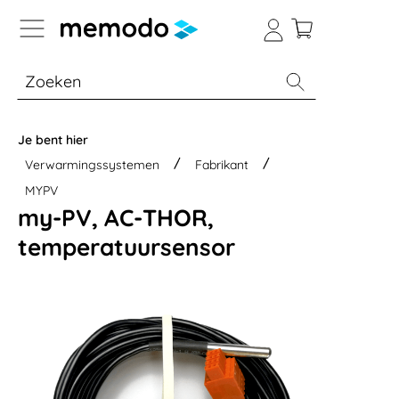
a naar navigatie B2B-platform
% Sale
Batterijopslag thuis
Batterijopsla
Je bent hier
Verwarmingssystemen
Fabrikant
MYPV
my-PV, AC-THOR,
temperatuursensor