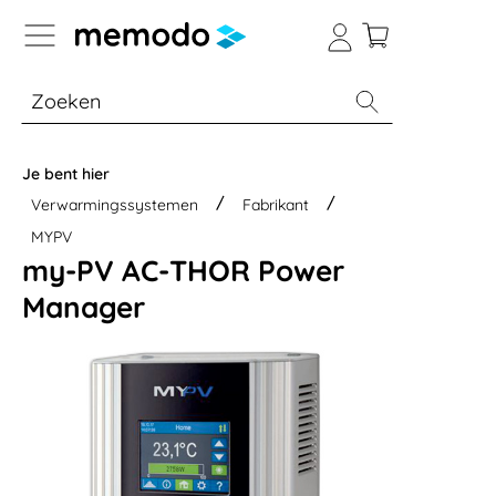
a naar navigatie B2B-platform
% Sale
Batterijopslag thuis
Batterijopsla
Je bent hier
Verwarmingssystemen
Fabrikant
MYPV
my-PV AC-THOR Power
Manager