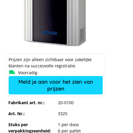
Prijzen zijn alleen zichtbaar voor zakelijke
klanten na succesvolle registratie.
Voorradig
my-PV AC-THOR Power Manager
Meld je aan voor het zien van
prijzen
Fabrikant art. nr.:
20-0100
Art. Nr.:
3325
Stuks per
1 per doos
verpakkingseenheid:
6 per pallet