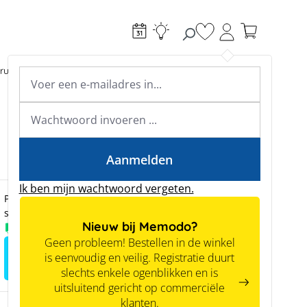
Je hebt 0 items op je
ructie
Toebehoren
Expertkennis
Academy & webinars
Expertkennis
Tools
Aanmelden
Ik ben mijn wachtwoord vergeten.
Prijzen zijn alleen zichtbaar voor zakelijke klanten na
succesvolle registratie.
Nieuw bij Memodo?
Voorradig
Geen probleem! Bestellen in de winkel
Meld je aan voor het zien van
is eenvoudig en veilig. Registratie duurt
prijzen
slechts enkele ogenblikken en is
uitsluitend gericht op commerciële
klanten.