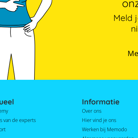
onz
Meld 
n
Me
ueel
Informatie
emy
Over ons
s van de experts
Hier vind je ons
ort
Werken bij Memodo