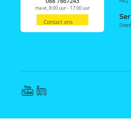
088 7867243
FAQ
ma-vr, 8:00 uur - 17:00 uur
Ser
Contact ons
Distr