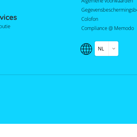
Algemene voorwaarden
Gegevensbeschermingsb
vices
Colofon
ibutie
Compliance @ Memodo
NL