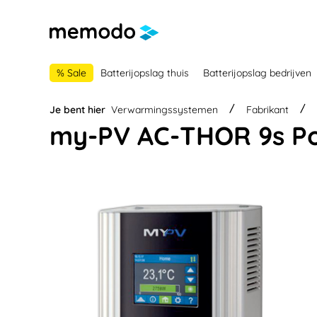
 naar de hoofdnavigatie
Ga naar navigatie B2B-platform
% Sale
Batterijopslag thuis
Batterijopslag bedrijven
Je bent hier
Verwarmingssystemen
Fabrikant
my-PV AC-THOR 9s P