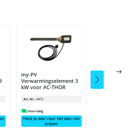
my-PV
my-PV
9
Verwarmingselement 3
verwarming
kW voor AC-THOR
kW voor AC
Art. Nr.:
4473
Art. Nr.:
4401
Voorradig
26.10.2026
an
Meld je aan voor het zien van
Meld je aan vo
prijzen
pri