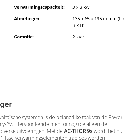
Verwarmingscapaciteit:
3 x 3 kW
Afmetingen:
135 x 65 x 195 in mm (L x
B x H)
Garantie:
2 Jaar
ger
ovoltaïsche systemen is de belangrijke taak van de Power
my-PV. Hiervoor kende men tot nog toe alleen de
diverse uitvoeringen. Met de
AC-THOR 9s
wordt het nu
e 1-fase verwarmingselementen traploos worden