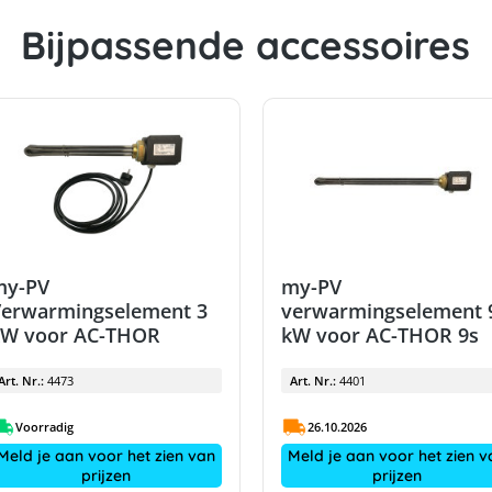
Bijpassende accessoires
my-PV
my-PV
Verwarmingselement 3
verwarmingselement 
kW voor AC-THOR
kW voor AC-THOR 9s
Art. Nr.:
4473
Art. Nr.:
4401
Voorradig
26.10.2026
Meld je aan voor het zien van
Meld je aan voor het zien v
prijzen
prijzen