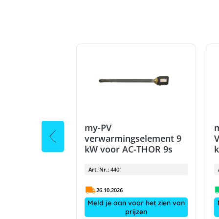
my-PV
gselement 3
verwarmingselement 9
AC-THOR
kW voor AC-THOR 9s
Art. Nr.:
4401
26.10.2026
voor het zien van
Meld je aan voor het zien van
rijzen
prijzen