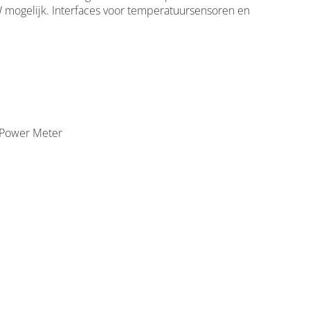
kW mogelijk. Interfaces voor temperatuursensoren en
V Power Meter
9s Power Manager 9 kW