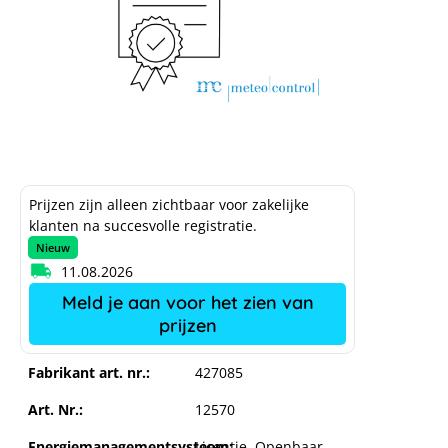
Prijzen zijn alleen zichtbaar voor zakelijke
klanten na succesvolle registratie.
Nieuw
11.08.2026
Meld je aan voor het zien van
prijzen
Fabrikant art. nr.:
427085
Art. Nr.:
12570
Energiemanagementsysteem:
Licentie
, Openbaar