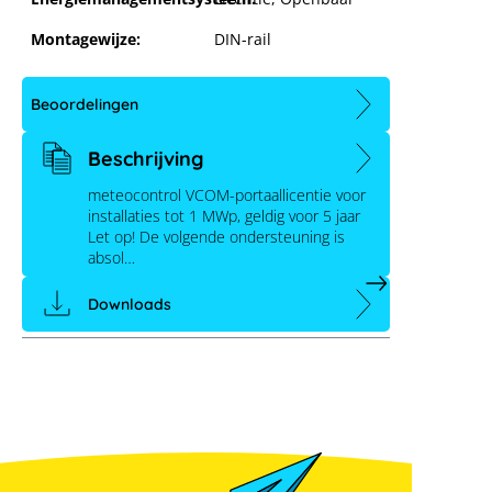
Montagewijze:
DIN-rail
meteocontrol VCOM-vergunning tot 1
MWp voor 5 jaar
Beoordelingen
Beschrijving
meteocontrol VCOM-portaallicentie voor
installaties tot 1 MWp, geldig voor 5 jaar
Let op! De volgende ondersteuning is
absol…
Downloads