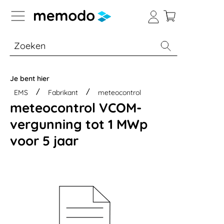
a naar navigatie B2B-platform
% Sale
Batterijopslag thuis
Batterijopsla
Je bent hier
EMS
Fabrikant
meteocontrol
meteocontrol VCOM-
vergunning tot 1 MWp
voor 5 jaar