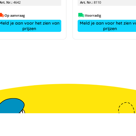
Art. Nr.:
4642
Art. Nr.:
8110
Op aanvraag
Voorradig
Meld je aan voor het zien van
Meld je aan voor het zien v
prijzen
prijzen