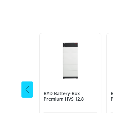
rgiemeter - C
BYD Battery-Box
B
Premium HVS 12.8
0535605