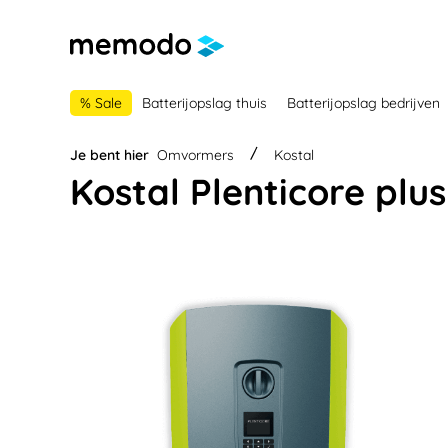
 naar de hoofdnavigatie
Ga naar navigatie B2B-platform
% Sale
Batterijopslag thuis
Batterijopslag bedrijven
Je bent hier
Omvormers
Kostal
Kostal Plenticore plus