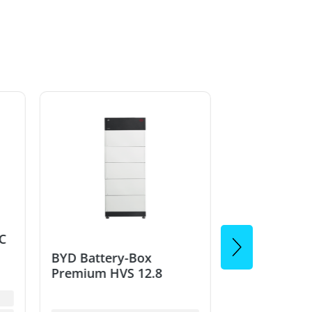
 C
BYD Battery-Box
BYD Battery
Premium HVS 12.8
Premium HV