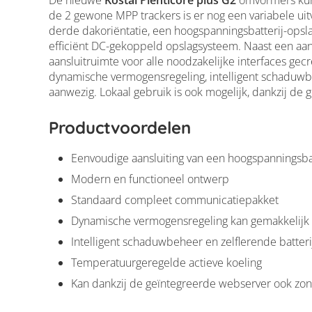
De nieuwe
Kostal Plenticore plus G2
omvormers kunn
de 2 gewone MPP trackers is er nog een variabele uitvo
derde dakoriëntatie, een hoogspanningsbatterij-opsl
efficiënt DC-gekoppeld opslagsysteem. Naast een aan
aansluitruimte voor alle noodzakelijke interfaces gec
dynamische vermogensregeling, intelligent schaduwbeh
aanwezig. Lokaal gebruik is ook mogelijk, dankzij de
Productvoordelen
Eenvoudige aansluiting van een hoogspanningsbat
Modern en functioneel ontwerp
Standaard compleet communicatiepakket
Dynamische vermogensregeling kan gemakkelijk
Intelligent schaduwbeheer en zelflerende batteri
Temperatuurgeregelde actieve koeling
Kan dankzij de geïntegreerde webserver ook zo