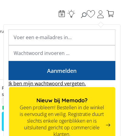
Je hebt 0 items op je
ructie
Toebehoren
Expertkennis
Academy & webinars
Expertkennis
Tools
Aanmelden
Ik ben mijn wachtwoord vergeten.
Prijzen zijn alleen zichtbaar voor zakelijke klanten na
succesvolle registratie.
Nieuw bij Memodo?
TIP
Geen probleem! Bestellen in de winkel
Voorradig
is eenvoudig en veilig. Registratie duurt
Meld je aan voor het zien van
slechts enkele ogenblikken en is
prijzen
uitsluitend gericht op commerciële
klanten.