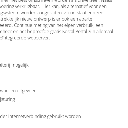
en het best omschreven worden als universeel. Naast
ering verkrijgbaar. Hier kan, als alternatief voor een
agsysteem worden aangesloten. Zo ontstaat een zeer
trekkelijk nieuw ontwerp is er ook een aparte
reëerd. Continue meting van het eigen verbruik, een
eer en het beproefde gratis Kostal Portal zijn allemaal
 geïntegreerde webserver.
terij mogelijk
 worden uitgevoerd
jsturing
nder internetverbinding gebruikt worden