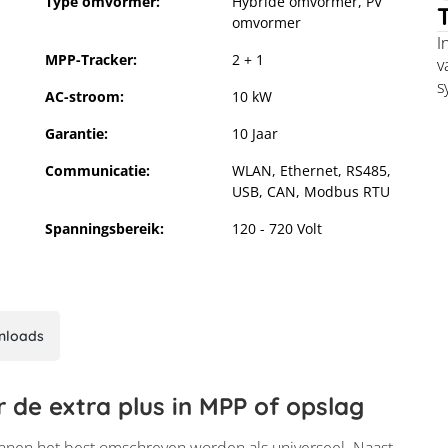
Type omvormer:
Hybride omvormer
, PV
omvormer
I
MPP-Tracker:
2 + 1
v
s
AC-stroom:
10 kW
Garantie:
10 Jaar
Communicatie:
WLAN, Ethernet, RS485,
USB, CAN, Modbus RTU
Spanningsbereik:
120 - 720 Volt
nloads
r de extra plus in MPP of opslag
 plus 10 G2