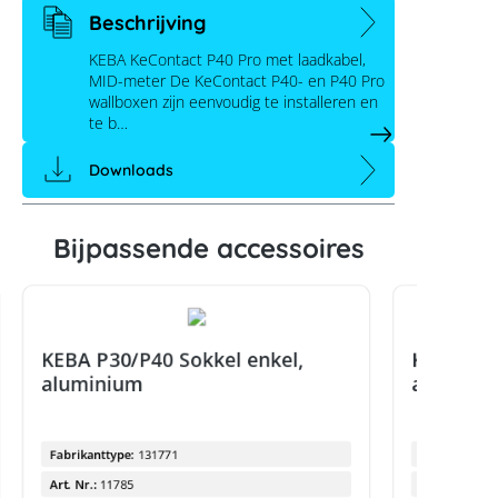
Beschrijving
KEBA KeContact P40 Pro met laadkabel,
MID-meter De KeContact P40- en P40 Pro
wallboxen zijn eenvoudig te installeren en
te b…
Downloads
Bijpassende accessoires
KEBA P30/P40 Sokkel enkel,
KEBA P30
aluminium
alumini
Fabrikanttype:
131771
Fabrikanttyp
Art. Nr.:
11785
Art. Nr.: