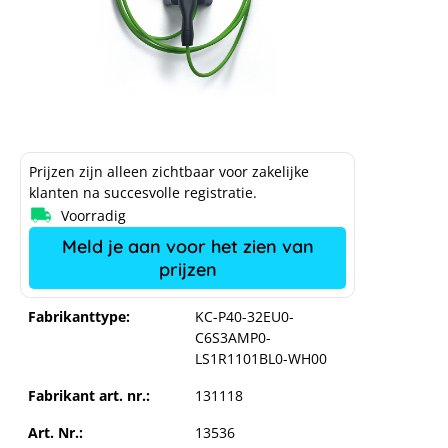
Prijzen zijn alleen zichtbaar voor zakelijke
klanten na succesvolle registratie.
Voorradig
Meld je aan voor het zien van
prijzen
Fabrikanttype:
KC-P40-32EU0-
C6S3AMP0-
LS1R1101BL0-WH00
Fabrikant art. nr.:
131118
Art. Nr.:
13536