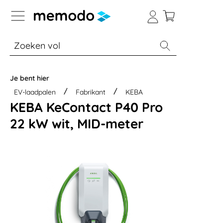
a naar navigatie B2B-platform
% Sale
Batterijopslag thuis
Batterijopsla
Je bent hier
EV-laadpalen
Fabrikant
KEBA
KEBA KeContact P40 Pro
22 kW wit, MID-meter