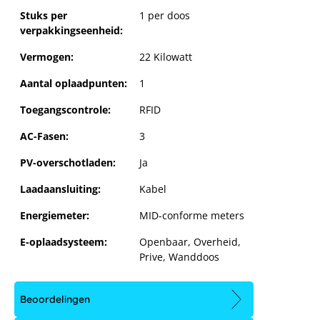
Stuks per
1 per doos
verpakkingseenheid:
Vermogen:
22 Kilowatt
Aantal oplaadpunten:
1
Toegangscontrole:
RFID
AC-Fasen:
3
PV-overschotladen:
Ja
Laadaansluiting:
Kabel
Energiemeter:
MID-conforme meters
E-oplaadsysteem:
Openbaar
, Overheid
,
Prive
, Wanddoos
KEBA KeContact P40 Pro 22 kW wit,
MID-meter
Beoordelingen