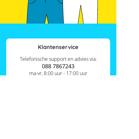
Klantenservice
Telefonische support en advies via:
088 7867243
ma-vr, 8:00 uur - 17:00 uur
Contact ons
Actueel
Academy
Services
Kennis van de experts
Distributie
Informatie
Support
Over ons